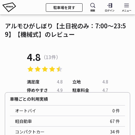
駐車場を貸す
検索
ログイン
メニュー
アルモひがしぼり【土日祝のみ：7:00～23:5
9】【機械式】のレビュー
4.8
（13件）
満足度
4.8
立地
4.8
停めやすさ
4.9
駐車料金
4.7
車種ごとの利用実績
オートバイ
0
件
軽自動車
67
件
コンパクトカー
34
件