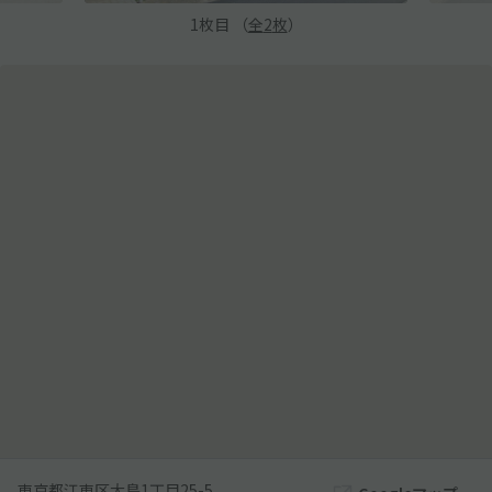
1
枚目 （
全
2
枚
）
東京都江東区大島1丁目25-5