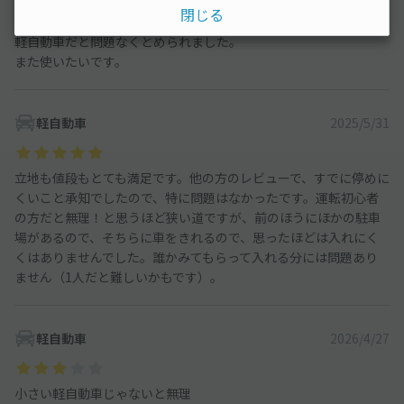
閉じる
軽自動車での使用です。
軽自動車だと問題なくとめられました。
また使いたいです。
軽自動車
2025/5/31
立地も値段もとても満足です。他の方のレビューで、すでに停めに
くいこと承知でしたので、特に問題はなかったです。運転初心者
の方だと無理！と思うほど狭い道ですが、前のほうにほかの駐車
場があるので、そちらに車をきれるので、思ったほどは入れにく
くはありませんでした。誰かみてもらって入れる分には問題あり
ません（1人だと難しいかもです）。
軽自動車
2026/4/27
小さい軽自動車じゃないと無理