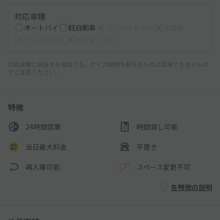
対応車種
オートバイ
軽自動車
コンパクトカー
中型車
ワンボックス
大型車・SUV
対応車種に該当する車両でも、サイズ制限を超えるものは駐車できませんの
でご注意ください。
特徴
24時間営業
時間貸し可能
当日最大料金
平置き
再入庫可能
スペース変更不可
各特徴の説明