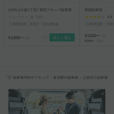
[b9f5c]大島1丁目7 個宅アキッパ駐車場
真田駐車場
0
（0件）
4.4
24時間営業
平置き
再入庫可能
24時間営業
平置
¥1020〜
/日
¥1000〜
詳しく見る
/日
¥100〜
/15分
駐車場予約のアキッパ
東京都の駐車場
江東区の駐車場