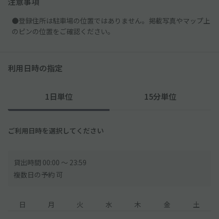
注意事項
●登録住所は駐車場の位置ではありません。掲載写真やマップ上
のピンの位置をご確認ください。
利用日時の指定
1日単位
15分単位
ご利用日時を選択してください
貸出時間 00:00 〜 23:59
複数日の予約 可
日
月
火
水
木
金
土