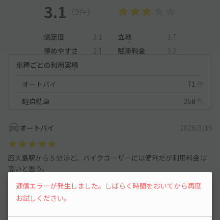
3.1
（9件）
満足度
3.1
立地
3.7
停めやすさ
2.1
駐車料金
3.2
車種ごとの利用実績
オートバイ
71
件
軽自動車
258
件
オートバイ
2026/3/16
西大島駅から５分ほど。バイクユーザーには便利だが利用料金は
高いと思う。
通信エラーが発生しました。しばらく時間をおいてから再度
お試しください。
軽自動車
2025/6/6