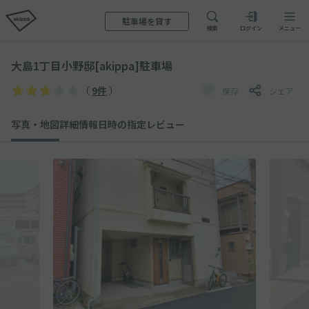
駐車場を貸す
検索
ログイン
メニュー
大島1丁目小野邸[akippa]駐車場
（
9件
）
保存
シェア
写真・地図
詳細情報
日時の指定
レビュー