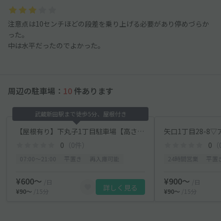
注意点は10センチほどの段差を乗り上げる必要があり停めづらか
った。
中は水平だったのでよかった。
周辺の駐車場：
10
件あります
武蔵新田駅まで徒歩5分、屋根付き
【屋根有り】下丸子1丁目駐車場【高さ制限あり】
矢口1丁目28-8
0
（0件）
0
（
07:00〜21:00
平置き
再入庫可能
24時間営業
平置
¥600〜
¥900〜
/日
/日
詳しく見る
¥90〜
/15分
¥90〜
/15分