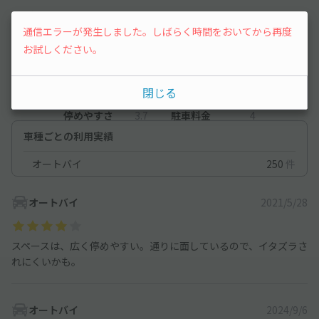
レビュー
通信エラーが発生しました。しばらく時間をおいてから再度
お試しください。
4
（3件）
閉じる
満足度
4
立地
4.7
停めやすさ
3.7
駐車料金
4
車種ごとの利用実績
オートバイ
250
件
オートバイ
2021/5/28
スペースは、広く停めやすい。通りに面しているので、イタズラさ
れにくいかも。
オートバイ
2024/9/6