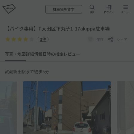
駐車場を貸す
検索
ログイン
メニュー
【バイク専用】T大田区下丸子1-17akippa駐車場
（
3件
）
保存
シェア
写真・地図
詳細情報
日時の指定
レビュー
武蔵新田駅まで徒歩5分