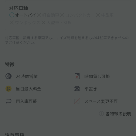
対応車種
オートバイ
軽自動車
コンパクトカー
中型車
ワンボックス
大型車・SUV
対応車種に該当する車両でも、サイズ制限を超えるものは駐車できませんの
でご注意ください。
特徴
24時間営業
時間貸し可能
当日最大料金
平置き
再入庫可能
スペース変更不可
各特徴の説明
注意事項