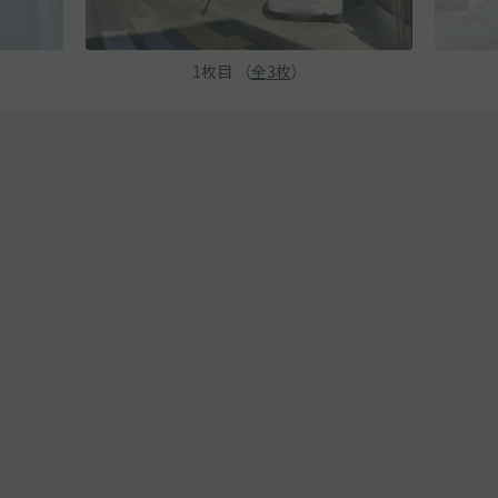
1
枚目 （
全
3
枚
）