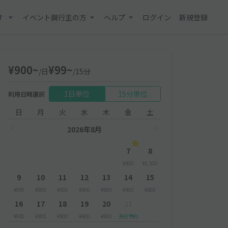
す
イベント興行主の方
ヘルプ
ログイン
新規登録
¥900~
¥99~
/日
/15分
1日単位
15分単位
利用日時選択
日
月
火
水
木
金
土
2026年8月
7
8
¥900
¥1,500
9
10
11
12
13
14
15
¥900
¥900
¥900
¥900
¥900
¥900
¥900
16
17
18
19
20
21
¥900
¥900
¥900
¥900
¥900
先行予約