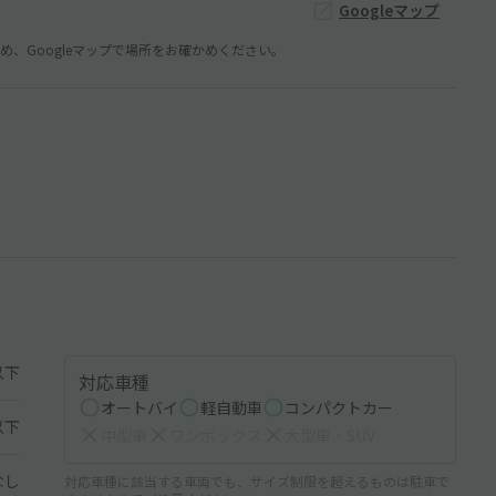
Googleマップ
、Googleマップで場所をお確かめください。
以下
対応車種
オートバイ
軽自動車
コンパクトカー
以下
中型車
ワンボックス
大型車・SUV
なし
対応車種に該当する車両でも、サイズ制限を超えるものは駐車で