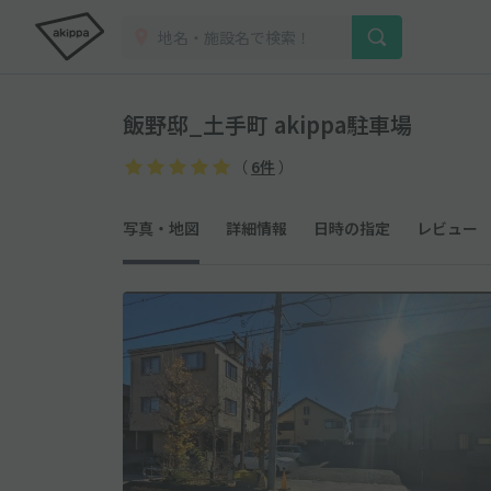
飯野邸_土手町 akippa駐車場
（
6件
）
写真・地図
詳細情報
日時の指定
レビュー