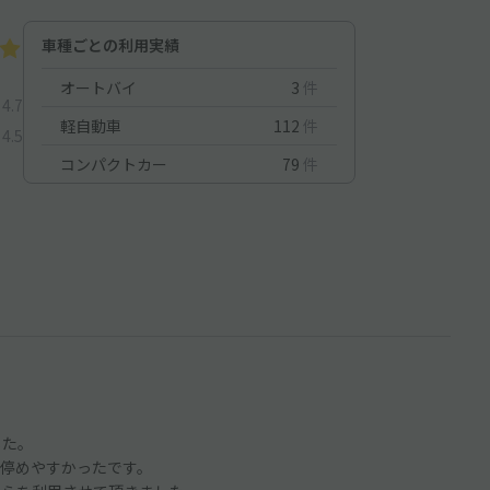
車種ごとの利用実績
オートバイ
3
件
4.7
軽自動車
112
件
4.5
コンパクトカー
79
件
した。
停めやすかったです。