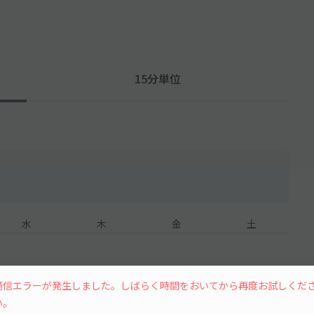
15分単位
水
木
金
土
通信エラーが発生しました。しばらく時間をおいてから再度お試しくだ
い。
7
8