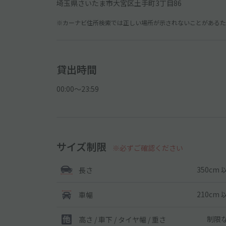
埼玉県さいたま市大宮区土手町3丁目86
※カーナビ住所検索では正しい場所が示されないことがあるため
貸出時間
00:00〜23:59
サイズ制限
※必ずご確認ください
350cm 
長さ
210cm 
車幅
制限
高さ / 車下 / タイヤ幅 /
重さ