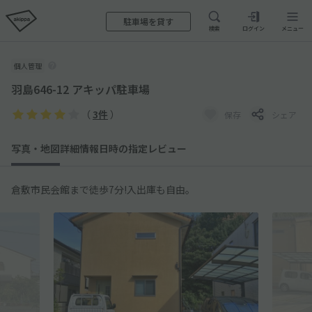
駐車場を貸す
検索
ログイン
メニュー
個人管理
羽島646-12 アキッパ駐車場
（
3件
）
保存
シェア
写真・地図
詳細情報
日時の指定
レビュー
倉敷市民会館まで徒歩7分!入出庫も自由。