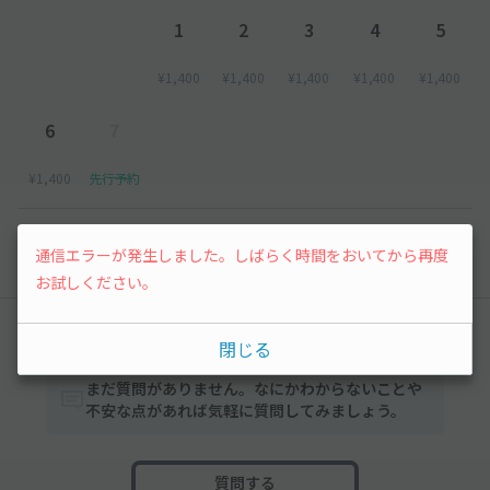
1
2
3
4
5
¥1,400
¥1,400
¥1,400
¥1,400
¥1,400
6
7
¥1,400
先行予約
以降の空き状況は毎日24:00に更新されます。
通信エラーが発生しました。しばらく時間をおいてから再度
お試しください。
みんなの駐車場Q&A
閉じる
まだ質問がありません。なにかわからないことや
不安な点があれば気軽に質問してみましょう。
質問する