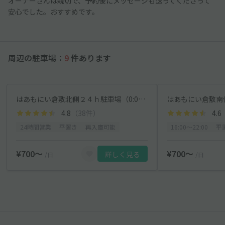
オーナーさんは親切で、予約後にメッセージも送ってくださって
安心でした。おすすめです。
周辺の駐車場：
9
件あります
はあもにい倉敷北側２４ｈ駐車場（0:00～24：00）
はあもにい倉敷南側1
4.8
（38件）
4.6
24時間営業
平置き
再入庫可能
16:00〜22:00
平
¥700〜
¥700〜
詳しく見る
/日
/日