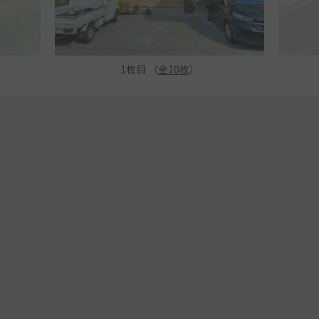
1
枚目 （
全
10
枚
）