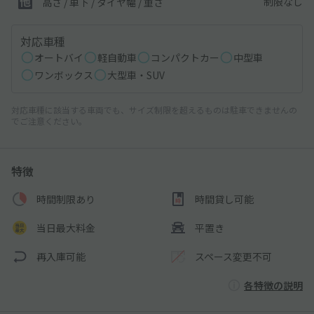
制限なし
高さ / 車下 / タイヤ幅 /
重さ
対応車種
オートバイ
軽自動車
コンパクトカー
中型車
ワンボックス
大型車・SUV
対応車種に該当する車両でも、サイズ制限を超えるものは駐車できませんの
でご注意ください。
特徴
時間制限あり
時間貸し可能
当日最大料金
平置き
再入庫可能
スペース変更不可
各特徴の説明