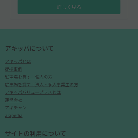
詳しく見る
アキッパについて
アキッパとは
提携事例
駐車場を貸す：個人の方
駐車場を貸す：法人・個人事業主の方
アキッパバリュープラスとは
運営会社
アキチャン
akipedia
サイトの利用について