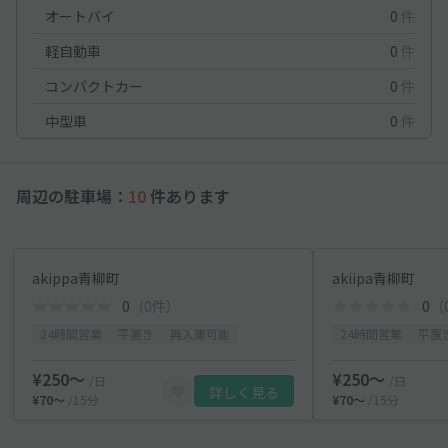
オートバイ
0
件
軽自動車
0
件
コンパクトカー
0
件
中型車
0
件
周辺の駐車場：
10
件あります
akippa青柳町
akiipa青柳町
0
（0件）
0
（
24時間営業
平置き
再入庫可能
24時間営業
平置
¥250〜
¥250〜
/日
/日
詳しく見る
¥70〜
/15分
¥70〜
/15分