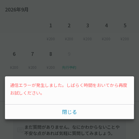
2026年9月
1
2
3
4
5
¥200
¥200
¥200
¥200
¥200
6
7
8
9
¥200
¥200
¥200
先行予約
以降の空き状況は毎日24:00に更新されます。
通信エラーが発生しました。しばらく時間をおいてから再度
お試しください。
みんなの駐車場Q&A
閉じる
まだ質問がありません。なにかわからないことや
不安な点があれば気軽に質問してみましょう。