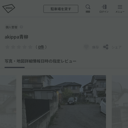
駐車場を貸す
検索
ログイン
メニュー
個人管理
akippa青柳
（
0件
）
保存
シェア
写真・地図
詳細情報
日時の指定
レビュー