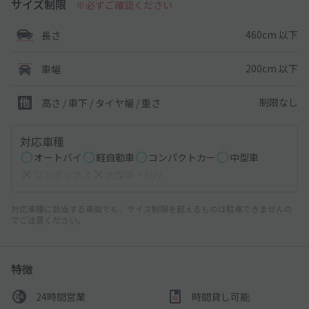
サイズ制限
※必ずご確認ください
460cm 以下
長さ
200cm 以下
車幅
制限なし
高さ / 車下 / タイヤ幅 /
重さ
対応車種
オートバイ
軽自動車
コンパクトカー
中型車
ワンボックス
大型車・SUV
対応車種に該当する車両でも、サイズ制限を超えるものは駐車できませんの
でご注意ください。
特徴
24時間営業
時間貸し可能