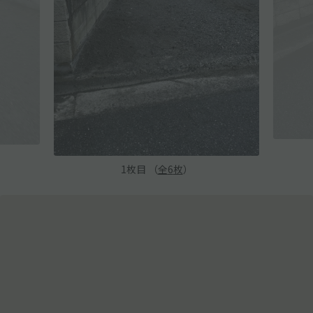
1
枚目 （
全
6
枚
）