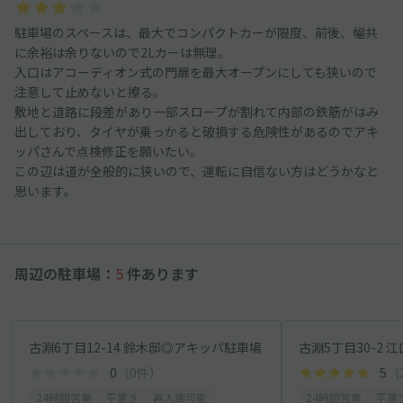
駐車場のスペースは、最大でコンパクトカーが限度、前後、幅共
に余裕は余りないので2Lカーは無理。
入口はアコーディオン式の門扉を最大オープンにしても狭いので
注意して止めないと擦る。
敷地と道路に段差があり一部スロープが割れて内部の鉄筋がはみ
出しており、タイヤが乗っかると破損する危険性があるのでアキ
ッパさんで点検修正を願いたい。
この辺は道が全般的に狭いので、運転に自信ない方はどうかなと
思います。
周辺の駐車場：
5
件あります
古淵6丁目12-14 鈴木邸◎アキッパ駐車場
古淵5丁目30-2
0
（0件）
5
（
24時間営業
平置き
再入庫可能
24時間営業
平置