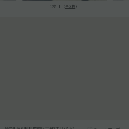
1
枚目 （
全
3
枚
）
神奈川県相模原市南区古淵3丁目33-57