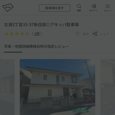
駐車場を貸す
検索
ログイン
メニュー
古淵3丁目33-57魚住邸◎アキッパ駐車場
（
2件
）
保存
シェア
写真・地図
詳細情報
日時の指定
レビュー