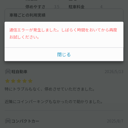
停めやすさ
3.5
駐車料金
4
車種ごとの利用実績
オートバイ
2
件
通信エラーが発生しました。しばらく時間をおいてから再度
軽自動車
31
件
お試しください。
コンパクトカー
8
件
閉じる
中型車
10
件
軽自動車
2026/5/13
特にトラブルもなく、停めさせていただきました。
近隣にコインパーキングもなかったので助かりました。
コンパクトカー
2025/8/7