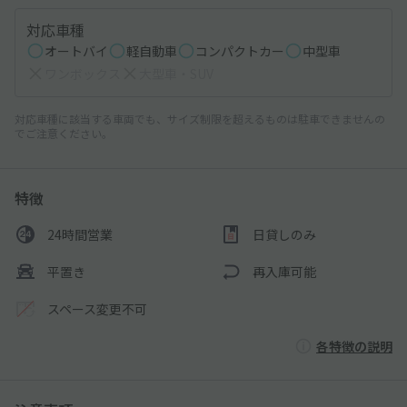
対応車種
オートバイ
軽自動車
コンパクトカー
中型車
ワンボックス
大型車・SUV
対応車種に該当する車両でも、サイズ制限を超えるものは駐車できませんの
でご注意ください。
特徴
24時間営業
日貸しのみ
平置き
再入庫可能
スペース変更不可
各特徴の説明