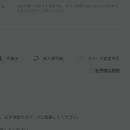
なし
対応車種に該当する車両でも、サイズ制限を超えるものは駐車で
きませんのでご注意ください。
平置き
再入庫可能
スペース変更不可
各特徴の説明
ます。必ず指定のスペースに駐車してください。
戻してください。