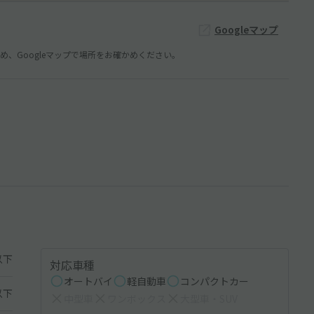
Googleマップ
、Googleマップで場所をお確かめください。
以下
対応車種
オートバイ
軽自動車
コンパクトカー
以下
中型車
ワンボックス
大型車・SUV