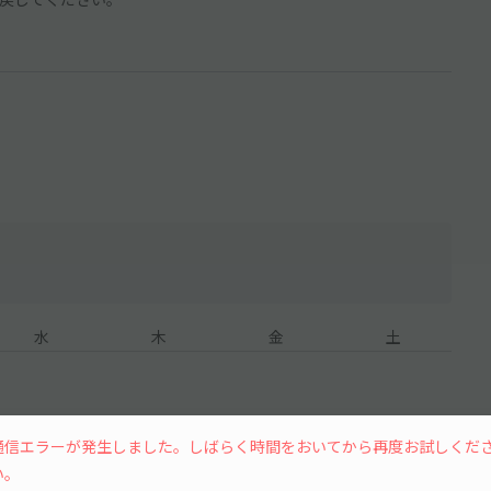
水
木
金
土
通信エラーが発生しました。しばらく時間をおいてから再度お試しくだ
8
い。