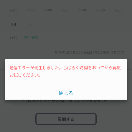
¥700
¥700
¥700
¥700
¥700
¥700
¥700
23
24
¥700
先行予約
以降の空き状況は毎日24:00に更新されます。
通信エラーが発生しました。しばらく時間をおいてから再度
お試しください。
みんなの駐車場Q&A
閉じる
まだ質問がありません。なにかわからないことや
不安な点があれば気軽に質問してみましょう。
質問する