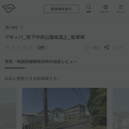
駐車場を貸す
検索
ログイン
メニュー
個人管理
アキッパ_笹下中央公園坂道上_駐車場
（
0件
）
保存
シェア
写真・地図
詳細情報
日時の指定
レビュー
広めに使用できる駐車場です。