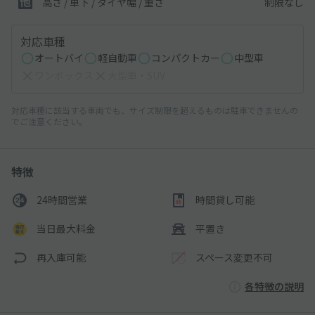
制限なし
高さ / 車下 / タイヤ幅 /
重さ
対応車種
オートバイ
軽自動車
コンパクトカー
中型車
ワンボックス
大型車・SUV
対応車種に該当する車両でも、サイズ制限を超えるものは駐車できませんの
でご注意ください。
特徴
24時間営業
時間貸し可能
当日最大料金
平置き
再入庫可能
スペース変更不可
各特徴の説明