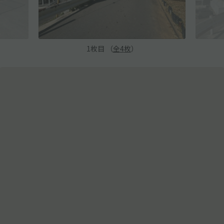
1
枚目 （
全
4
枚
）