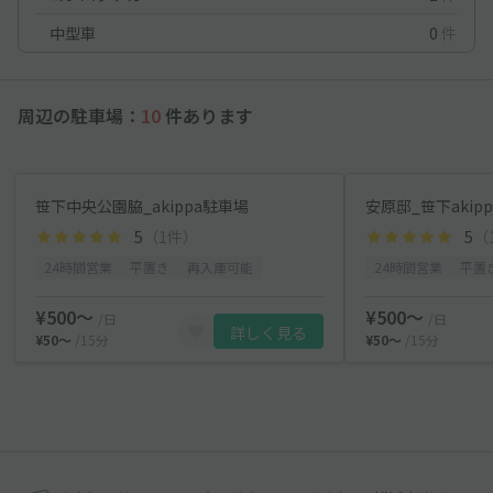
中型車
0
件
周辺の駐車場：
10
件あります
笹下中央公園脇_akippa駐車場
安原邸_笹下akip
5
（1件）
5
（
24時間営業
平置き
再入庫可能
24時間営業
平置
¥500〜
¥500〜
/日
/日
詳しく見る
¥50〜
/15分
¥50〜
/15分