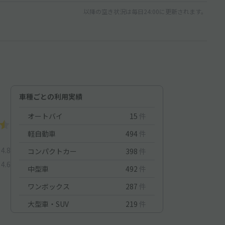
以降の空き状況は毎日24:00に更新されます。
車種ごとの利用実績
オートバイ
15
件
軽自動車
494
件
4.8
コンパクトカー
398
件
4.6
中型車
492
件
ワンボックス
287
件
大型車・SUV
219
件