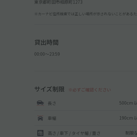
東京都町田市相原町1273
※カーナビ住所検索では正しい場所が示されないことがあるため
貸出時間
00:00〜23:59
サイズ制限
※必ずご確認ください
500cm 
長さ
190cm 
車幅
制限
高さ / 車下 / タイヤ幅 /
重さ