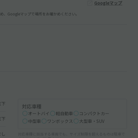
Googleマップ
、Googleマップで場所をお確かめください。
以下
対応車種
オートバイ
軽自動車
コンパクトカー
以下
中型車
ワンボックス
大型車・SUV
なし
対応車種に該当する車両でも、サイズ制限を超えるものは駐車で