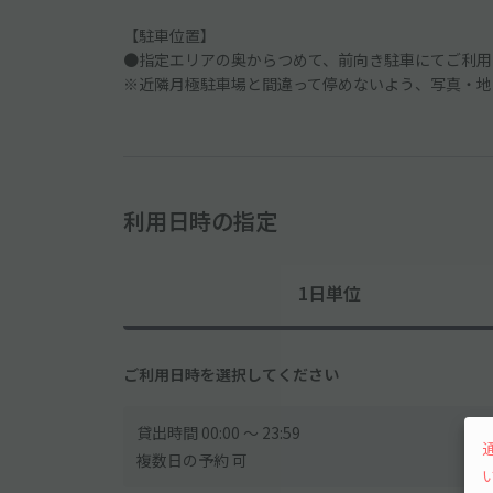
【駐車位置】
●指定エリアの奥からつめて、前向き駐車にてご利用
※近隣月極駐車場と間違って停めないよう、写真・地
利用日時の指定
1日単位
ご利用日時を選択してください
貸出時間 00:00 〜 23:59
複数日の予約 可