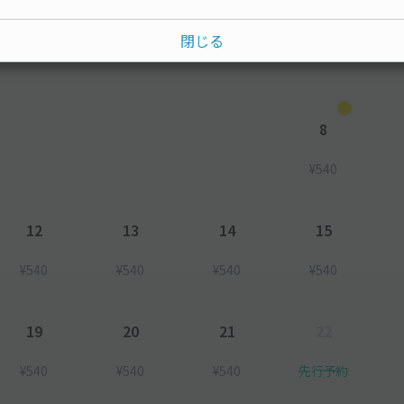
水
木
金
土
閉じる
8
¥540
12
13
14
15
¥540
¥540
¥540
¥540
19
20
21
22
¥540
¥540
¥540
先行予約