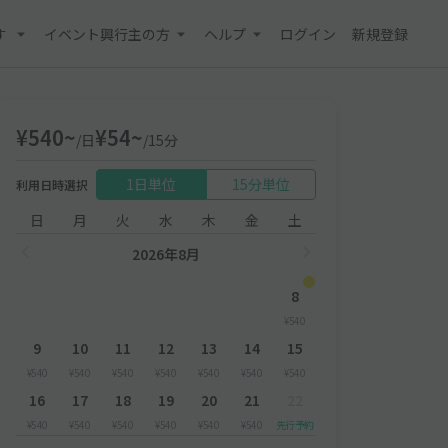
す
イベント興行主の方
ヘルプ
ログイン
新規登録
¥540~
¥54~
/日
/15分
1日単位
15分単位
利用日時選択
日
月
火
水
木
金
土
2026年8月
8
¥540
9
10
11
12
13
14
15
¥540
¥540
¥540
¥540
¥540
¥540
¥540
16
17
18
19
20
21
22
¥540
¥540
¥540
¥540
¥540
¥540
先行予約