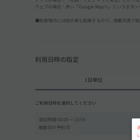
ウェブの場合：赤い「Google Mapへ」というボタ
●駐車場内には他の車も駐車するので、掲載写真で駐
利用日時の指定
1日単位
ご利用日時を選択してください
貸出時間 00:00 〜 23:59
複数日の予約 可