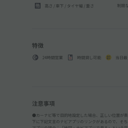
制限
高さ / 車下 / タイヤ幅 /
重さ
特徴
24時間営業
時間貸し可能
当日最
注意事項
●カーナビ等で目的地設定した場合、正しい位置が表
下に下記文言のナビアプリのリンクがあるので、そち
アプリの場合：「地図・ナビアプリで見る」という文