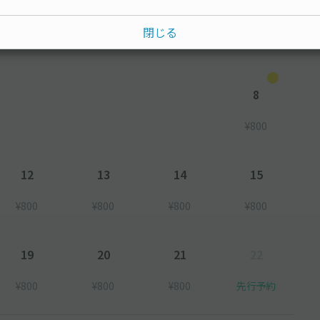
水
木
金
土
閉じる
8
¥800
12
13
14
15
¥800
¥800
¥800
¥800
19
20
21
22
¥800
¥800
¥800
先行予約