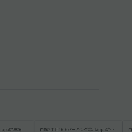
ippa駐車場
白旗2丁目16-6パーキング◎akippa駐車場
白