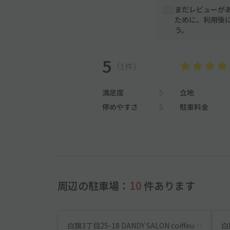
まだレビューが
ために、利用後
う。
5
（1件）
満足度
5
立地
停めやすさ
5
駐車料金
周辺の駐車場：
10
件あります
白旗3丁目25-18 DANDY SALON coiffeur◎アキッパ駐車場(3)
白