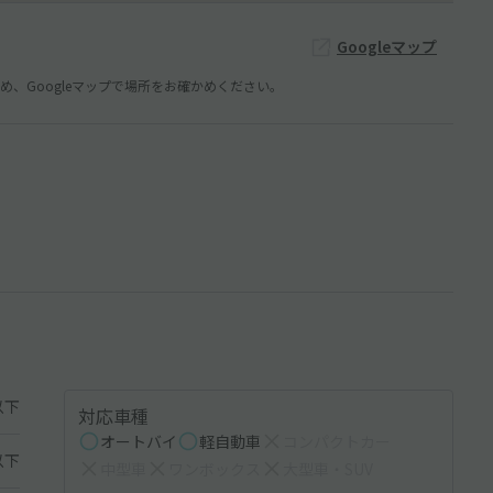
Googleマップ
、Googleマップで場所をお確かめください。
以下
対応車種
オートバイ
軽自動車
コンパクトカー
以下
中型車
ワンボックス
大型車・SUV