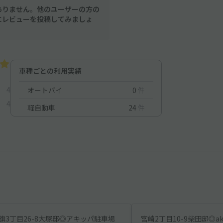
ありません。他のユーザーの方の
にレビューを投稿してみましょ
車種ごとの利用実績
4
オートバイ
0
件
4
軽自動車
24
件
旗3丁目26-8大塚邸◎アキッパ駐車場
宮崎2丁目10-9柴田邸◎ak