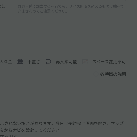
なし
対応車種に該当する車両でも、サイズ制限を超えるものは駐車で
きませんのでご注意ください。
大料金
平置き
再入庫可能
スペース変更不可
各特徴の説明
示されない場合があります。当日は予約完了画面を開き、マップ
らからナビを設定してください。
字を押す