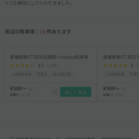
とても親切にしていただきました。
周辺の駐車場：
10
件あります
香椎駅東4丁目30古閑邸☆akippa駐車場
香椎駅東4丁目52 
4.7
（10件）
5
（
24時間営業
平置き
再入庫可能
24時間営業
平置
¥500〜
¥500〜
/日
/日
詳しく見る
¥40〜
/15分
¥40〜
/15分