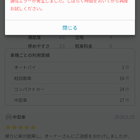
通信エラーが発生しました。しばらく時間をおいてから再度
レビュー
お試しください。
4.8
（4件）
閉じる
満足度
4.8
立地
4
停めやすさ
3.5
駐車料金
5
車種ごとの利用実績
オートバイ
1
件
軽自動車
16
件
コンパクトカー
24
件
中型車
27
件
中型車
2026/1/25
帰りに車が故障し、オーナーさんにご迷惑をおかけしましたが、