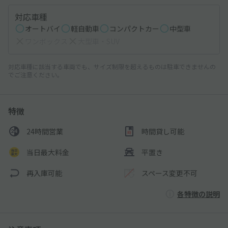
対応車種
オートバイ
軽自動車
コンパクトカー
中型車
ワンボックス
大型車・SUV
対応車種に該当する車両でも、サイズ制限を超えるものは駐車できませんの
でご注意ください。
特徴
24時間営業
時間貸し可能
当日最大料金
平置き
再入庫可能
スペース変更不可
各特徴の説明