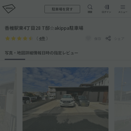
駐車場を貸す
検索
ログイン
メニュー
香椎駅東4丁目28 T邸☆akippa駐車場
（
4件
）
保存
シェア
写真・地図
詳細情報
日時の指定
レビュー