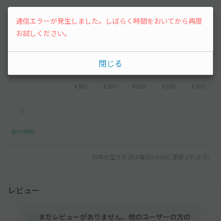
¥300
¥300
通信エラーが発生しました。しばらく時間をおいてから再度
お試しください。
2026年9月
閉じる
1
2
3
4
5
¥300
¥300
¥300
¥300
¥300
6
先行予約
以降の空き状況は毎日24:00に更新されます。
レビュー
まだレビューがありません。他のユーザーの方の