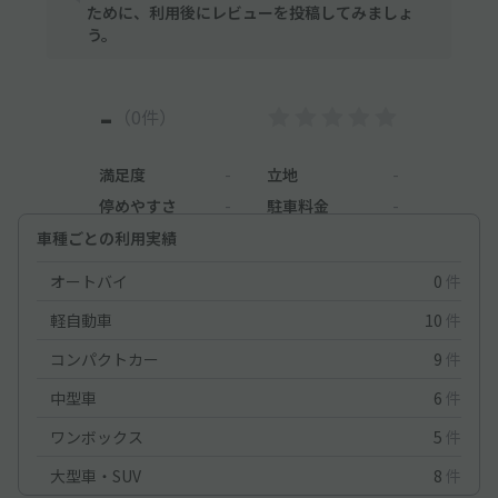
ために、利用後にレビューを投稿してみましょ
う。
-
（0件）
満足度
-
立地
-
停めやすさ
-
駐車料金
-
車種ごとの利用実績
オートバイ
0
件
軽自動車
10
件
コンパクトカー
9
件
中型車
6
件
ワンボックス
5
件
大型車・SUV
8
件