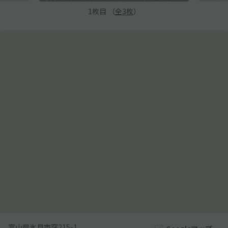
1
枚目 （
全
3
枚
）
富山県氷見市窪215-1