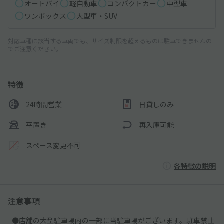
オートバイ
軽自動車
コンパクトカー
中型車
ワンボックス
大型車・SUV
対応車種に該当する車両でも、サイズ制限を超えるものは駐車できませんの
でご注意ください。
特徴
24時間営業
日貸しのみ
平置き
再入庫可能
スペース変更不可
各特徴の説明
注意事項
●店舗の大型駐車場内の一部に当駐車場がございます。駐車禁止