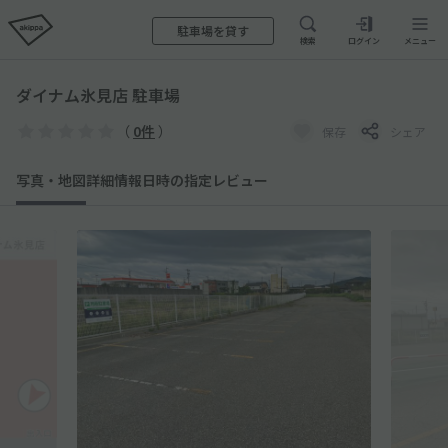
駐車場を貸す
検索
ログイン
メニュー
ダイナム氷見店 駐車場
（
0件
）
保存
シェア
写真・地図
詳細情報
日時の指定
レビュー