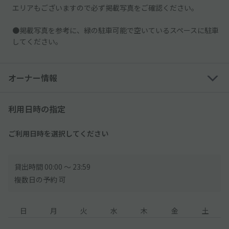
エリアもございますので必ず掲載写真をご確認ください。
●掲載写真を参考に、緑の駐車可能で空いているスペースに駐車
してください。
オーナー情報
利用日時の指定
ご利用日時を選択してください
貸出時間 00:00 〜 23:59
複数日の予約 可
日
月
火
水
木
金
土