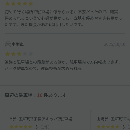
初めて行く場所で駐車場に停められるか不安だったので、確実に
停められるという安心感が良かった。立地も停めやすさも良かっ
たです。また機会があれば利用したいです。
中型車
2025/10/10
道路と駐車場との段差があるほか、駐車場内で方向転換できず、
バック駐車なので、運転技術が求められる。
周辺の駐車場：
10
件あります
M邸_五軒町3丁目アキッパ2駐車場
山﨑邸_五軒町ア
5
（1件）
5
（