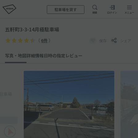
駐車場を貸す
検索
ログイン
メニュー
五軒町3-3-14月極駐車場
（
6件
）
保存
シェア
写真・地図
詳細情報
日時の指定
レビュー