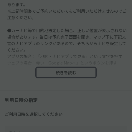
あります。
※上記時間帯でご予約いただいてもご利用いただけませんのでご
注意ください。
●カーナビ等で目的地設定した場合、正しい位置が表示されない
場合があります。当日は予約完了画面を開き、マップ下に下記文
言のナビアプリのリンクがあるので、そちらからナビを設定して
ください。
アプリの場合：「地図・ナビアプリで見る」という文字を押す
ウェブの場合：赤い「Google Mapへ」というボタンを押す
続きを読む
●隣にコインパーキングや月極駐車場があるので、お間違いのな
いようお越しください。
●月極駐車場の中にakippaスペースがあります。必ず指定のスペ
利用日時の指定
ースに駐車してください。
ご利用日時を選択してください
●駐車場入口に傾斜がございます。車高が低いお車はご注意くだ
さい。