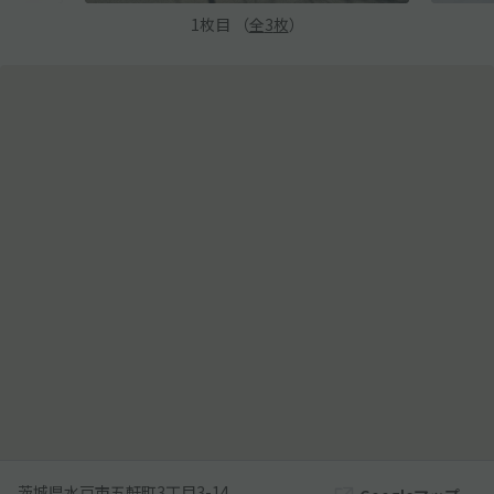
1
枚目 （
全
3
枚
）
茨城県水戸市五軒町3丁目3-14