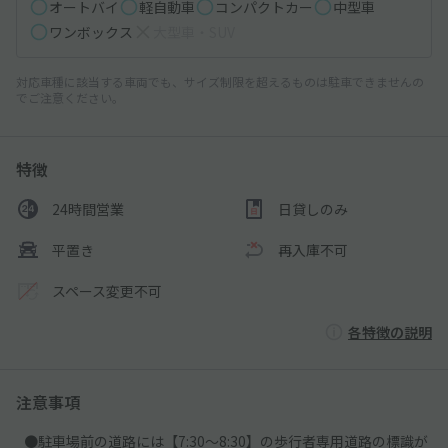
オートバイ
軽自動車
コンパクトカー
中型車
ワンボックス
大型車・SUV
対応車種に該当する車両でも、サイズ制限を超えるものは駐車できませんの
でご注意ください。
特徴
24時間営業
日貸しのみ
平置き
再入庫不可
スペース変更不可
各特徴の説明
注意事項
●駐車場前の道路には【7:30～8:30】の歩行者専用道路の標識が