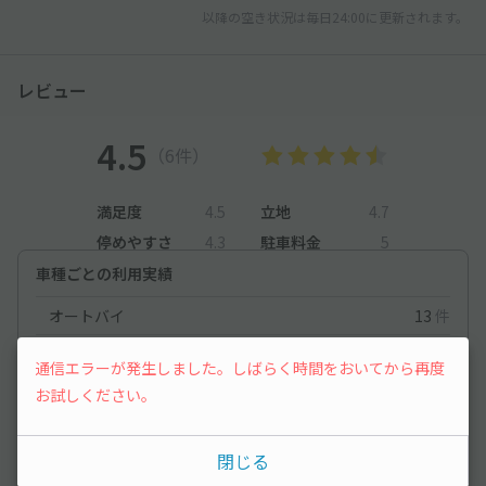
以降の空き状況は毎日24:00に更新されます。
レビュー
4.5
（6件）
満足度
4.5
立地
4.7
停めやすさ
4.3
駐車料金
5
車種ごとの利用実績
オートバイ
13
件
軽自動車
157
件
通信エラーが発生しました。しばらく時間をおいてから再度
コンパクトカー
43
件
お試しください。
中型車
124
件
閉じる
ワンボックス
36
件