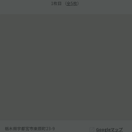
1
枚目 （
全
5
枚
）
栃木県宇都宮市東原町23-9
Googleマップ