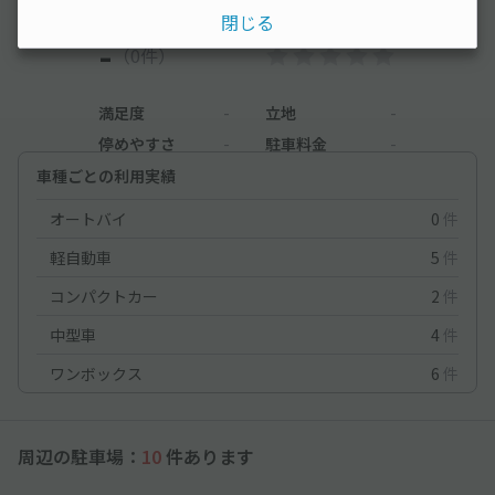
閉じる
-
（0件）
満足度
-
立地
-
停めやすさ
-
駐車料金
-
車種ごとの利用実績
オートバイ
0
件
軽自動車
5
件
コンパクトカー
2
件
中型車
4
件
ワンボックス
6
件
周辺の駐車場：
10
件あります