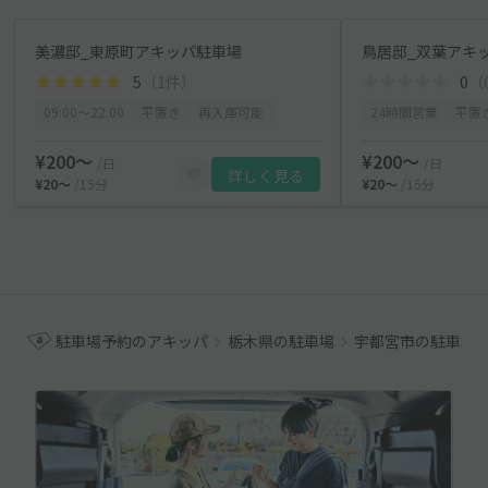
美濃邸_東原町アキッパ駐車場
鳥居邸_双葉アキ
5
（1件）
0
（
09:00〜22:00
平置き
再入庫可能
24時間営業
平置
¥200〜
¥200〜
/日
/日
詳しく見る
¥20〜
/15分
¥20〜
/15分
駐車場予約のアキッパ
栃木県の駐車場
宇都宮市の駐車場