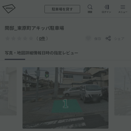
駐車場を貸す
検索
ログイン
メニュー
関邸_東原町アキッパ駐車場
（
0件
）
保存
シェア
写真・地図
詳細情報
日時の指定
レビュー