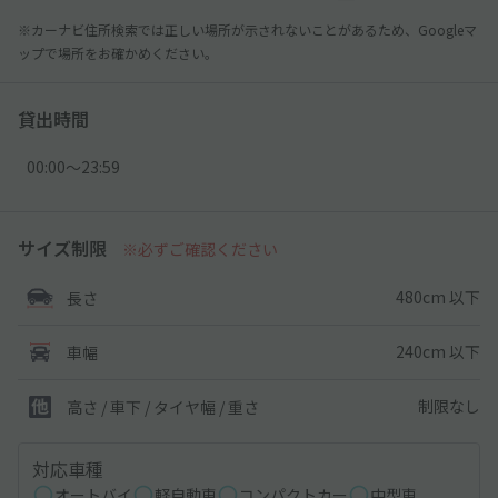
※カーナビ住所検索では正しい場所が示されないことがあるため、Googleマ
ップで場所をお確かめください。
貸出時間
00:00〜23:59
サイズ制限
※必ずご確認ください
480cm 以下
長さ
240cm 以下
車幅
制限なし
高さ / 車下 / タイヤ幅 /
重さ
対応車種
オートバイ
軽自動車
コンパクトカー
中型車