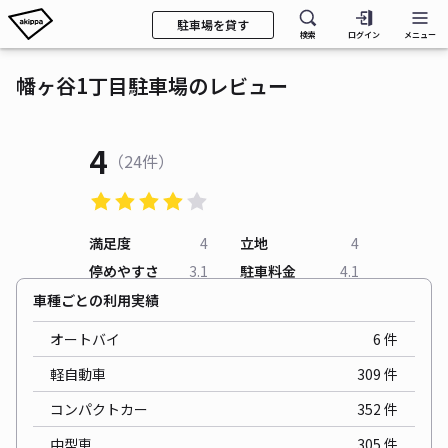
駐車場を貸す
検索
ログイン
メニュー
幡ヶ谷1丁目駐車場のレビュー
4
（24件）
満足度
4
立地
4
停めやすさ
3.1
駐車料金
4.1
車種ごとの利用実績
オートバイ
6
件
軽自動車
309
件
コンパクトカー
352
件
中型車
305
件