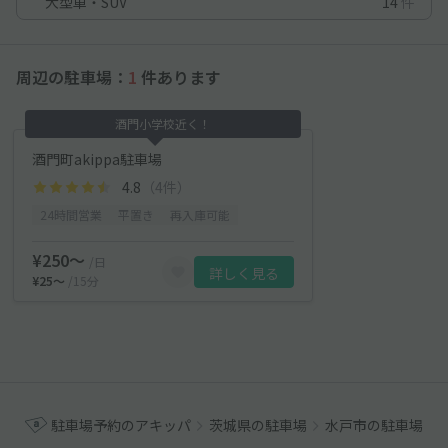
大型車・SUV
14
件
周辺の駐車場：
1
件あります
酒門小学校近く！
酒門町akippa駐車場
4.8
（4件）
24時間営業
平置き
再入庫可能
¥250〜
/日
詳しく見る
¥25〜
/15分
駐車場予約のアキッパ
茨城県の駐車場
水戸市の駐車場