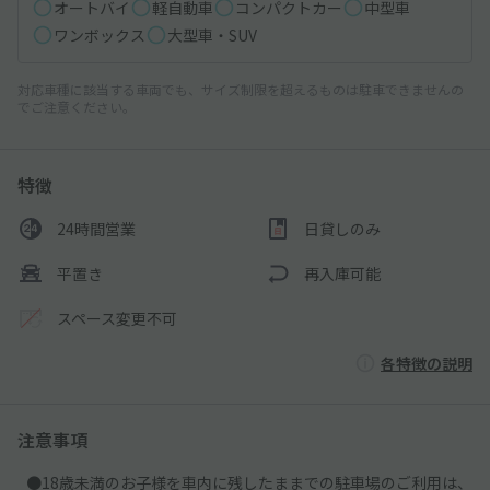
オートバイ
軽自動車
コンパクトカー
中型車
ワンボックス
大型車・SUV
対応車種に該当する車両でも、サイズ制限を超えるものは駐車できませんの
でご注意ください。
特徴
24時間営業
日貸しのみ
平置き
再入庫可能
スペース変更不可
各特徴の説明
注意事項
●18歳未満のお子様を車内に残したままでの駐車場のご利用は、