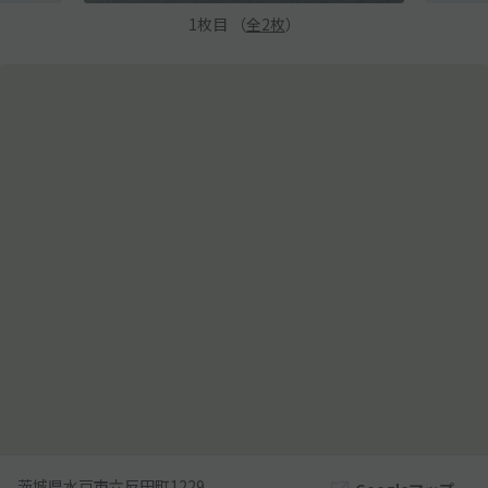
1
枚目 （
全
2
枚
）
茨城県水戸市六反田町1229