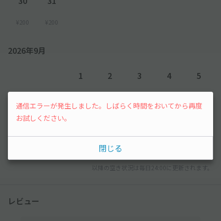
30
31
¥200
¥200
2026年9月
1
2
3
4
5
¥200
¥200
¥200
¥200
¥200
通信エラーが発生しました。しばらく時間をおいてから再度
お試しください。
6
7
¥200
先行予約
閉じる
以降の空き状況は毎日24:00に更新されます。
レビュー