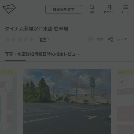
駐車場を貸す
検索
ログイン
メニュー
ダイナム茨城水戸東店 駐車場
（
0件
）
保存
シェア
写真・地図
詳細情報
日時の指定
レビュー