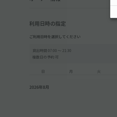
・各種トラックなど
・サイドミラーが折りたためない車両
※高さのサイズ制限により、トールワゴン・一部の軽
利用日時の指定
※外国車・スポーツカーなどのタイヤ幅が広い車は利
ご利用日時を選択してください
【ご利用時間について】
●当駐車場には利用時間制限がございます。必ず時間
※利用時間外でのご利用は出来ません。
貸出時間 07:00 〜 21:30
複数日の予約 可
日
月
火
2026年8月