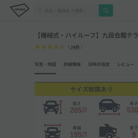
【機械式・ハイルーフ】九段会館テラス駐
（
34件
）
写真・地図
詳細情報
日時の指定
レビュー