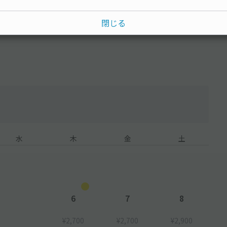
閉じる
自動車は利用できない可能性あり
用できない可能性あり
制限をご確認の上、利用時間内での入出庫をお願いいたします。
水
木
金
土
6
7
8
¥2,700
¥2,700
¥2,900