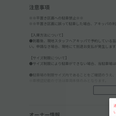
注意事項
※※平置き区画への駐車禁止※※
※※平置き区画に誤って駐車した場合、アキッパの利
【入庫方法について】
●到着後、現地スタッフへアキッパで予約している旨
い。申請なき場合、現地にて別途お支払が発生します
【サイズ制限について】
●サイズ制限により駐車ができない場合、当駐車場は
●駐車場の制限サイズ内であることをご確認のうえ、
※車検証記載の寸法は車両本体のみとなります。
[ 利用可能サイズ制限内であっても以下の車両は利用不
・MT車（機械式駐車場事故防止の為）
・改造車
・ルーフキャリア（金具のみ含む）搭載車両
オーナー情報
・ウイング、背面にスペアタイヤ搭載車両