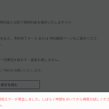
用料金とは別で現地料金を請求いたします※※
を伝え、予約完了メール または 予約確認ページをご提示くださ
。
一切責任を負わず・返金も致しません。
ご予約をお願いいたします。
続きを読む
可 ]
通信エラーが発生しました。しばらく時間をおいてから再度お試しくだ
い。