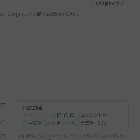
Googleマップ
、Googleマップで場所をお確かめください。
以下
対応車種
オートバイ
軽自動車
コンパクトカー
以下
中型車
ワンボックス
大型車・SUV
以下
対応車種に該当する車両でも、サイズ制限を超えるものは駐車で