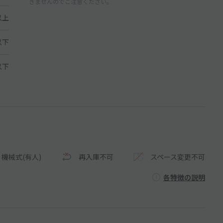
きませんのでご注意ください。
以上
以下
 以下
機械式(有人)
再入庫不可
スペース変更不可
各特徴の説明