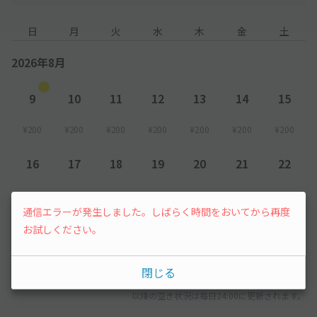
日
月
火
水
木
金
土
2026年8月
9
10
11
12
13
14
15
¥200
¥200
¥200
¥200
¥200
¥200
¥200
16
17
18
19
20
21
22
¥200
¥200
¥200
¥200
¥200
¥200
¥200
通信エラーが発生しました。しばらく時間をおいてから再度
23
お試しください。
先行予約
閉じる
以降の空き状況は毎日24:00に更新されます。