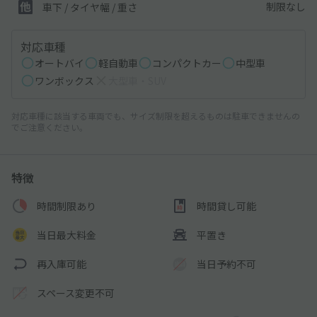
制限なし
車下 / タイヤ幅 / 重さ
対応車種
オートバイ
軽自動車
コンパクトカー
中型車
ワンボックス
大型車・SUV
対応車種に該当する車両でも、サイズ制限を超えるものは駐車できませんの
でご注意ください。
特徴
時間制限あり
時間貸し可能
当日最大料金
平置き
再入庫可能
当日予約不可
スペース変更不可