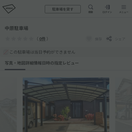
駐車場を貸す
検索
ログイン
メニュー
中原駐車場
（
0件
）
保存
シェア
この駐車場は当日予約ができません
写真・地図
詳細情報
日時の指定
レビュー