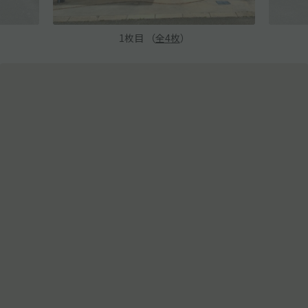
1
枚目 （
全
4
枚
）