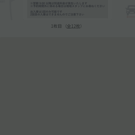
1
枚目 （
全
12
枚
）