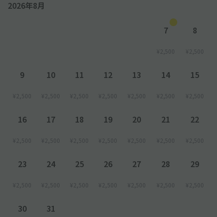
2026年8月
●予約時間外に停める場合は現地スタッフにお尋ねください。
7
8
●ビルの営業時間外は入出庫不可ですのでご注意ください。
【入出庫方法について】
¥2,500
¥2,500
1. 常駐している係員へアキッパで【宿泊パック】の予約をしてい
ることをお伝えいただき、予約画面のご提示をお願いします。
9
10
11
12
13
14
15
2. お車の鍵をお預かりし、現地係員が入出庫いたします。
¥2,500
¥2,500
¥2,500
¥2,500
¥2,500
¥2,500
¥2,500
【その他注意事項】
●カーナビ等で目的地設定した場合、正しい位置が表示されない
16
17
18
19
20
21
22
場合があります。当日は予約完了画面を開き、マップ下に下記文
言のナビアプリのリンクがあるので、そちらからナビを設定して
¥2,500
¥2,500
¥2,500
¥2,500
¥2,500
¥2,500
¥2,500
ください。
アプリの場合：「地図・ナビアプリで見る」という文字を押す
23
24
25
26
27
28
29
ウェブの場合：赤い「Google Mapへ」というボタンを押す
¥2,500
¥2,500
¥2,500
¥2,500
¥2,500
¥2,500
¥2,500
30
31