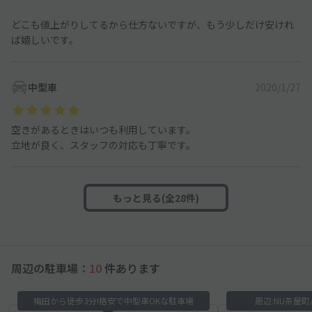
どこも値上がりしてるから仕方ないですが、もう少しだけ安けれ
ば嬉しいです。
中型車
2020/1/27
空きがあるときはいつも利用しています。
立地が良く、スタッフの対応も丁寧です。
もっと見る(全28件)
周辺の駐車場：
10
件あります
梅田から徒歩3分!格安で中型車OKな駐車場
周辺:NU茶屋町/