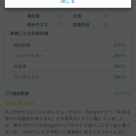
（37件）
閉じる
満足度
4.6
立地
4.8
停めやすさ
4.7
駐車料金
4.4
車種ごとの利用実績
軽自動車
270
件
コンパクトカー
203
件
中型車
349
件
ワンボックス
166
件
軽自動車
2025/5/4
入口がわかりにくいとのレビューがあり、Googleナビで「本日は
休みの可能性があります」との音声ガイドで心配していました
が、表示されていたGoogleマップのナビで迷うことなく辿り着け
ました。GW中でしたが予約した繁華街にあるホテルからも近く、