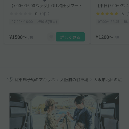
【7:00～16:00パック】OIT梅田タワー駐車場
0
（0件）
5
（
07:00〜16:00
機械式(有人)
07:00〜22:45
機
¥1500〜
¥1200〜
詳しく見る
/日
/日
駐車場予約のアキッパ
大阪府の駐車場
大阪市北区の駐車