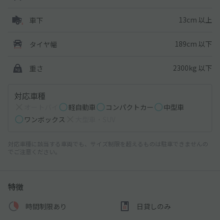
13cm 以上
車下
189cm 以下
タイヤ幅
2300kg 以下
重さ
対応車種
オートバイ
軽自動車
コンパクトカー
中型車
ワンボックス
大型車・SUV
対応車種に該当する車両でも、サイズ制限を超えるものは駐車できませんの
でご注意ください。
特徴
時間制限あり
日貸しのみ