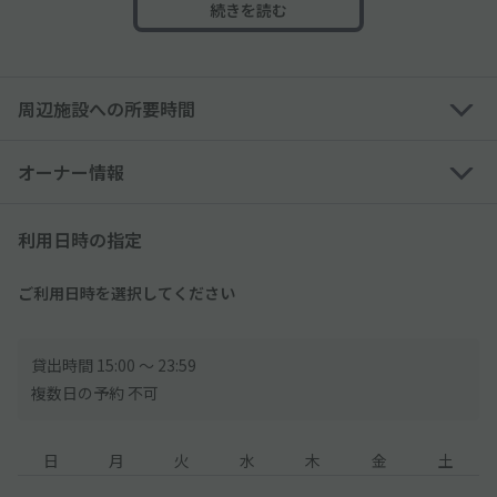
続きを読む
・サイドミラーが折りたためない車両
・緑、黒ナンバーの車両
※高さのサイズ制限により、トールワゴン・一部の軽自動車は利
周辺施設への所要時間
用できない可能性あり
※外国車・スポーツカーなどのタイヤ幅が広い車は利用できない
可能性あり
オーナー情報
【ご利用時間について】
利用日時の指定
●システム上、利用可能時間が【15:00～23:59】となっておりま
すが、翌朝9:00まで駐車していただけます。
※必ず翌朝9:00までに出庫してください。翌朝9:00までに出庫さ
ご利用日時を選択してください
れた場合は、利用規約【47】「超過利用」の適用対象外となりま
す。
貸出時間 15:00 〜 23:59
●当駐車場には利用時間制限がございます。時間制限を必ずご確
複数日の予約 不可
認の上、入出庫をお願いいたします。
予約時間を超えてご利用された場合、現地料金に従い現地にて別
日
月
火
水
木
金
土
途、超過料金をお支払いください。
※超過料金のお支払いは現金のみとなります