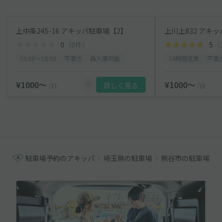
上中条245-16 アキッパ駐車場【2】
上川上832 アキ
0
（0件）
5
（
10:00〜18:00
平置き
再入庫可能
24時間営業
平置
¥1000〜
¥1000〜
詳しく見る
/日
/日
駐車場予約のアキッパ
埼玉県の駐車場
熊谷市の駐車場