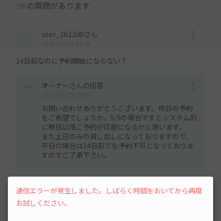
の質問があります
1件
user_2b12d0さん
2026/04/25 09:36
14日前なのに予約開始にならない？
オーナーさんの回答
2026/04/25 10:06
お問い合わせありがとうございます。何日の予約
をご希望でしょうか。5/9の場合ですとシステム的
に明日以降ご予約が可能になるかと思います。
また土日のみの貸し出しになっておりますので、
平日の場合は14日前でも予約不可となっておりま
すのでご了承下さい。
通信エラーが発生しました。しばらく時間をおいてから再度
もっと見る
お試しください。