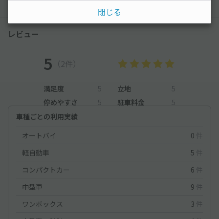
閉じる
レビュー
5
（2件）
満足度
5
立地
5
停めやすさ
5
駐車料金
5
車種ごとの利用実績
オートバイ
0
件
軽自動車
5
件
コンパクトカー
6
件
中型車
9
件
ワンボックス
3
件