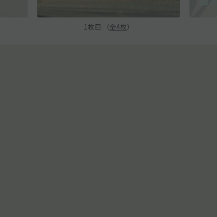
1
枚目 （
全
4
枚
）