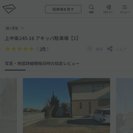
駐車場を貸す
検索
ログイン
メニュー
個人管理
上中条245-16 アキッパ駐車場【1】
（
2件
）
保存
シェア
写真・地図
詳細情報
日時の指定
レビュー