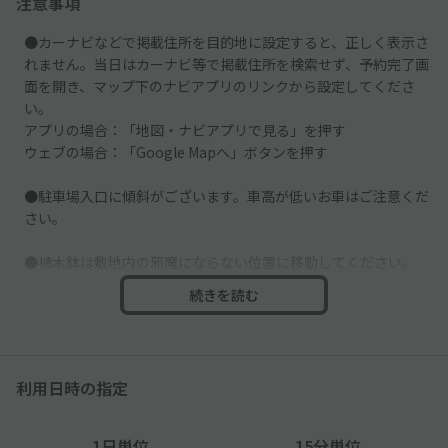
注意事項
●カーナビなどで掲載住所を目的地に設定すると、正しく表示さ
れません。当日はカーナビ等で掲載住所を検索せず、予約完了画
面を開き、マップ下のナビアプリのリンクから設定してくださ
い。
アプリの場合：「地図・ナビアプリで見る」を押す
ウェブの場合：「Google Mapへ」ボタンを押す
●駐車場入口に傾斜がございます。車高が低いお車はご注意くだ
さい。
●植木鉢は敷地内の邪魔にならない位置に移動してください。
続きを読む
●車止めはございません。スペースそばにある壁などに接触しな
いよう、ご注意ください。
利用日時の指定
1日単位
15分単位