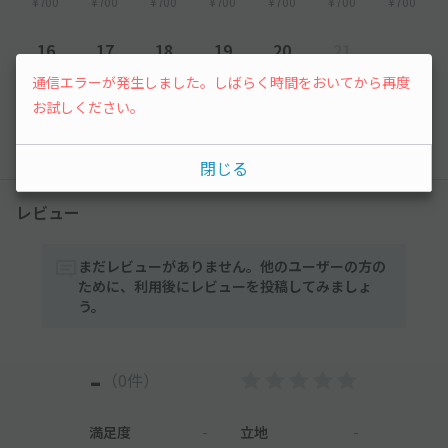
¥700
¥700
¥700
¥700
¥700
¥700
¥700
16
17
18
19
20
21
通信エラーが発生しました。しばらく時間をおいてから再度
¥700
¥700
¥700
¥700
¥700
先行予約
お試しください。
以降の空き状況は毎日24:00に更新されます。
閉じる
レビュー
まだレビューがありません。他のユーザーの方の
ために、利用後にレビューを投稿してみましょ
う。
-
（0件）
満足度
-
立地
-