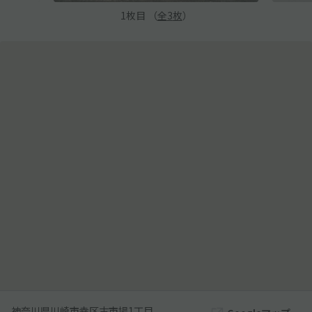
1
枚目 （
全
3
枚
）
神奈川県川崎市幸区古市場1丁目