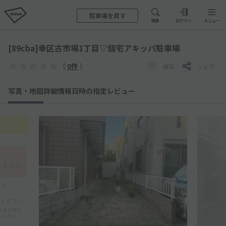
駐車場を貸す
検索
ログイン
メニュー
[89cba]幸区古市場1丁目▽個宅アキッパ駐車場
（
0件
）
保存
シェア
写真・地図
詳細情報
日時の指定
レビュー