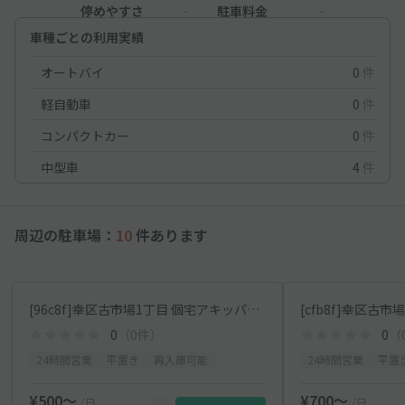
停めやすさ
-
駐車料金
-
車種ごとの利用実績
オートバイ
0
件
軽自動車
0
件
コンパクトカー
0
件
中型車
4
件
周辺の駐車場：
10
件あります
[96c8f]幸区古市場1丁目 個宅アキッパ駐車場
0
（0件）
0
（
24時間営業
平置き
再入庫可能
24時間営業
平置
¥500〜
¥700〜
/日
/日