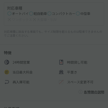
対応車種
オートバイ
軽自動車
コンパクトカー
中型車
ワンボックス
大型車・SUV
対応車種に該当する車両でも、サイズ制限を超えるものは駐車できませんの
でご注意ください。
特徴
24時間営業
時間貸し可能
当日最大料金
平置き
再入庫可能
スペース変更不可
各特徴の説明