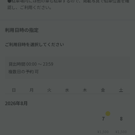
●駐車場内には他の車も駐車するので、掲載写真で駐車位置を確
認し、ご利用ください。
利用日時の指定
ご利用日時を選択してください
貸出時間 00:00 〜 23:59
複数日の予約 可
日
月
火
水
木
金
土
2026年8月
7
8
¥1,500
¥1,500