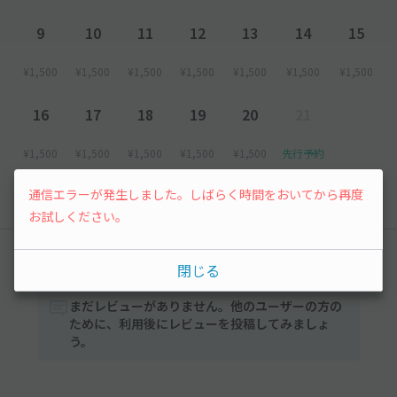
9
10
11
12
13
14
15
¥1,500
¥1,500
¥1,500
¥1,500
¥1,500
¥1,500
¥1,500
16
17
18
19
20
21
¥1,500
¥1,500
¥1,500
¥1,500
¥1,500
先行予約
通信エラーが発生しました。しばらく時間をおいてから再度
以降の空き状況は毎日24:00に更新されます。
お試しください。
レビュー
閉じる
まだレビューがありません。他のユーザーの方の
ために、利用後にレビューを投稿してみましょ
う。