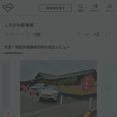
駐車場を貸す
検索
ログイン
メニュー
しろがね駐車場
（
0件
）
保存
シェア
写真・地図
詳細情報
日時の指定
レビュー