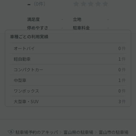
-
（0件）
満足度
-
立地
-
停めやすさ
-
駐車料金
-
車種ごとの利用実績
オートバイ
0
件
軽自動車
1
件
コンパクトカー
0
件
中型車
1
件
ワンボックス
0
件
大型車・SUV
3
件
駐車場予約のアキッパ
富山県の駐車場
富山市の駐車場