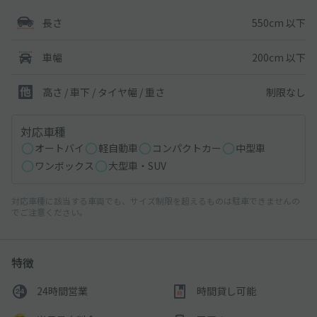
550cm 以下
長さ
200cm 以下
車幅
制限なし
高さ / 車下 / タイヤ幅 /
重さ
対応車種
オートバイ
軽自動車
コンパクトカー
中型車
ワンボックス
大型車・SUV
対応車種に該当する車両でも、サイズ制限を超えるものは駐車できませんの
でご注意ください。
特徴
24時間営業
時間貸し可能