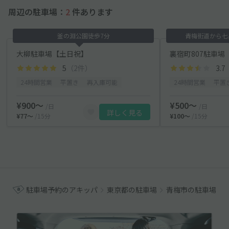
周辺の駐車場：
2
件あります
釜の淵公園徒歩7分
青梅街道から七
大柳駐車場【土日祝】
裏宿町807駐車場
5
（2件）
3.7
24時間営業
平置き
再入庫可能
24時間営業
平置
¥900〜
¥500〜
/日
/日
詳しく見る
¥77〜
/15分
¥100〜
/15分
駐車場予約のアキッパ
東京都の駐車場
青梅市の駐車場