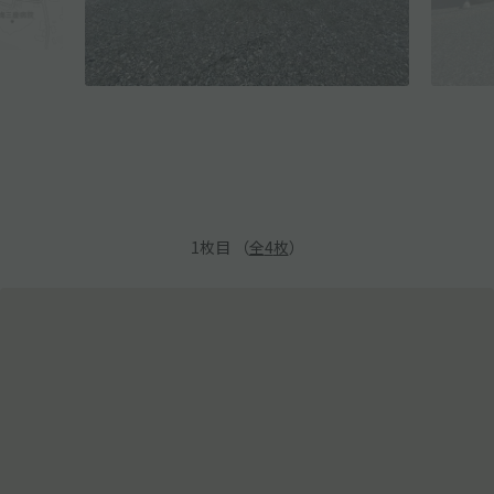
1
枚目 （
全
4
枚
）