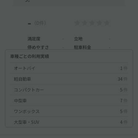
-
（0件）
満足度
-
立地
-
停めやすさ
-
駐車料金
-
車種ごとの利用実績
オートバイ
1
件
軽自動車
34
件
コンパクトカー
5
件
中型車
7
件
ワンボックス
5
件
大型車・SUV
4
件