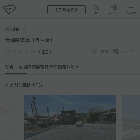
駐車場を貸す
検索
ログイン
メニュー
個人管理
大柳駐車場【月～金】
（
0件
）
保存
シェア
写真・地図
詳細情報
日時の指定
レビュー
釜の淵公園徒歩7分