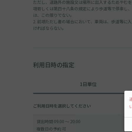
ただし、道路外の施設又は場所に出入するためやむを
項若しくは第四十八条の規定により歩道等で停車し、
は、この限りでない。
2. 前項ただし書の場合において、車両は、歩道等
ければならない。
利用日時の指定
1日単位
ご利用日時を選択してください
貸出時間 09:00 〜 20:00
複数日の予約 可