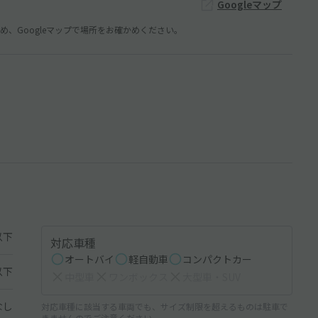
Googleマップ
、Googleマップで場所をお確かめください。
以下
対応車種
オートバイ
軽自動車
コンパクトカー
以下
中型車
ワンボックス
大型車・SUV
なし
対応車種に該当する車両でも、サイズ制限を超えるものは駐車で
きませんのでご注意ください。