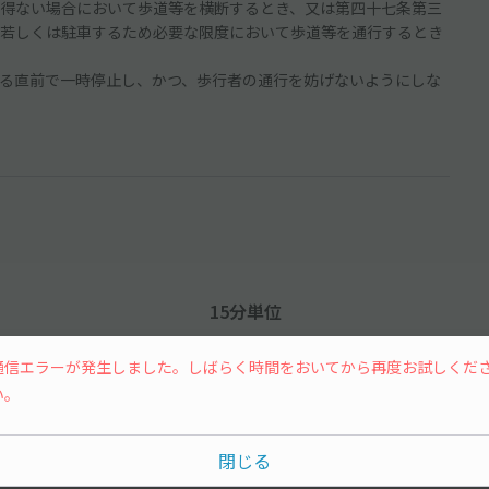
得ない場合において歩道等を横断するとき、又は第四十七条第三
若しくは駐車するため必要な限度において歩道等を通行するとき
に入る直前で一時停止し、かつ、歩行者の通行を妨げないようにしな
15分単位
通信エラーが発生しました。しばらく時間をおいてから再度お試しくだ
い。
閉じる