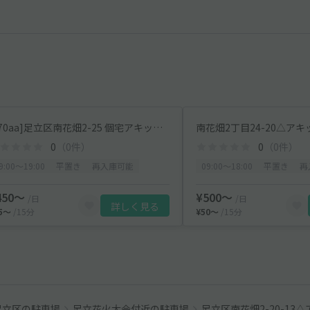
[670aa]足立区南花畑2-25 個宅アキッパ駐車場
南花畑2丁目24-20△ア
0
（0件）
0
（0件）
9:00〜19:00
平置き
再入庫可能
09:00〜18:00
平置き
再
450〜
¥500〜
/日
/日
詳しく見る
45〜
/15分
¥50〜
/15分
足立区の駐車場
足立花火大会付近の駐車場
足立区南花畑2-20-13