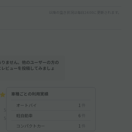
以降の空き状況は毎日24:00に更新されます。
ありません。他のユーザーの方の
にレビューを投稿してみましょ
車種ごとの利用実績
オートバイ
1
件
5
軽自動車
6
件
5
コンパクトカー
1
件