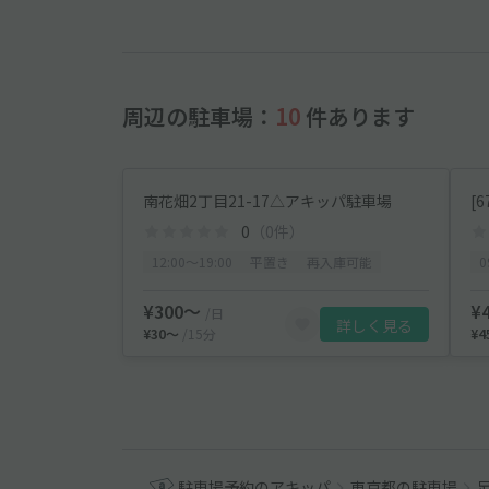
周辺の駐車場：
10
件あります
南花畑2丁目21-17△アキッパ駐車場
0
（0件）
12:00〜19:00
平置き
再入庫可能
0
¥300〜
¥
/日
詳しく見る
¥30〜
/15分
¥
駐車場予約のアキッパ
東京都の駐車場