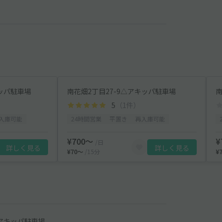
キッパ駐車場
南花畑2丁目27-9△アキッパ駐車場
南
5
（1件）
入庫可能
24時間営業
平置き
再入庫可能
¥700〜
¥
/日
詳しく見る
詳しく見る
¥70〜
/15分
¥
△アキッパ駐車場