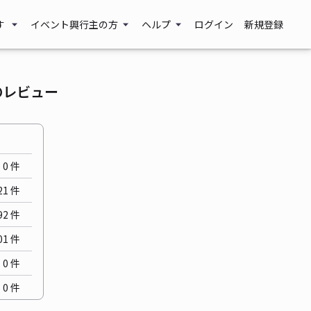
す
イベント興行主の方
ヘルプ
ログイン
新規登録
のレビュー
0
件
21
件
92
件
01
件
0
件
0
件