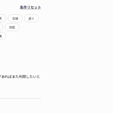
条件リセット
所
立地
近く
対応
員
があればまた利用したいと