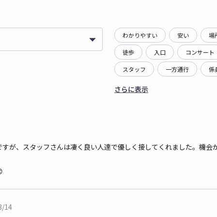
わかりやすい
安い
場
徒歩
入口
コンサート
スタッフ
一方通行
係
さらに表示
ですが、スタッフさんは凄く良い人達で優しく接してくれました。機会

3/14