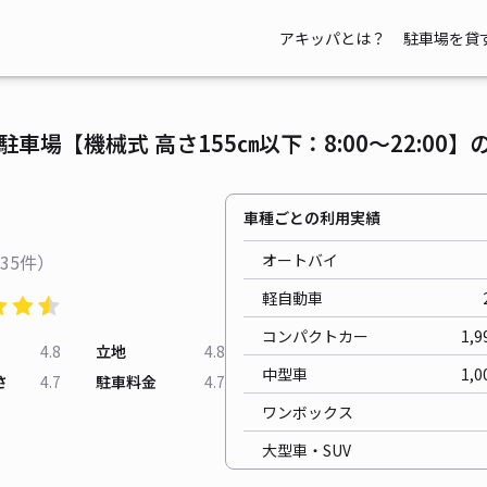
アキッパとは？
駐車場を貸
車場【機械式 高さ155㎝以下：8:00〜22:00】
車種ごとの利用実績
35件）
オートバイ
軽自動車
コンパクトカー
1,9
4.8
立地
4.8
中型車
1,0
さ
4.7
駐車料金
4.7
ワンボックス
大型車・SUV