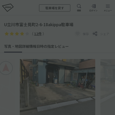
駐車場を貸す
検索
ログイン
メニュー
U立川市富士見町2-6-18akippa駐車場
（
12件
）
保存
シェア
写真・地図
詳細情報
日時の指定
レビュー