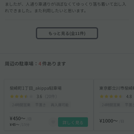
ましたが、人通り車通りがほぼなくてゆっくり落ち着いて出し入
れできました。また利用したいと思います。
もっと見る(全11件)
周辺の駐車場：
4
件あります
柴崎町1丁目_akippa駐車場
3.6
（20件）
4.8
24時間営業
平置き
再入庫可能
24時間営業
平置
¥450〜
/日
¥1000〜
/日
詳しく見る
¥45〜
/15分