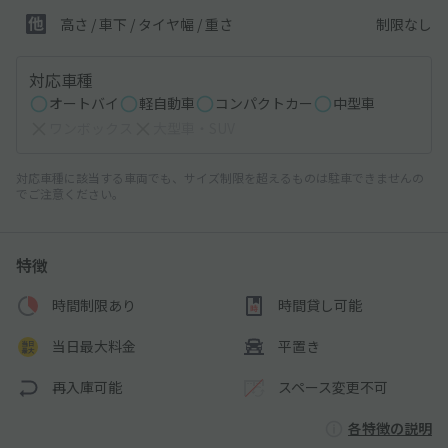
制限なし
高さ / 車下 / タイヤ幅 /
重さ
対応車種
オートバイ
軽自動車
コンパクトカー
中型車
ワンボックス
大型車・SUV
対応車種に該当する車両でも、サイズ制限を超えるものは駐車できませんの
でご注意ください。
特徴
時間制限あり
時間貸し可能
当日最大料金
平置き
再入庫可能
スペース変更不可
各特徴の説明