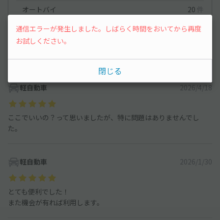
オートバイ
20
件
軽自動車
358
件
通信エラーが発生しました。しばらく時間をおいてから再度
お試しください。
コンパクトカー
153
件
中型車
389
件
閉じる
軽自動車
2026/4/18
ここでいいの？って思いましたが、特に問題はありませんでし
た。
軽自動車
2026/1/30
とても便利でした！
また機会が有れば利用します。