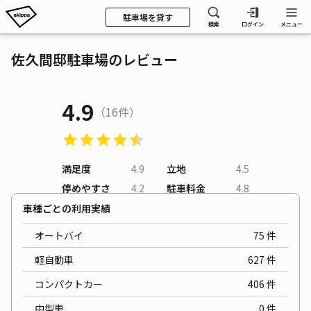
駐車場を貸す
検索
ログイン
メニュー
佐久間邸駐車場のレビュー
4.9
（16件）
満足度
4.9
立地
4.5
停めやすさ
4.2
駐車料金
4.8
車種ごとの利用実績
オートバイ
75
件
軽自動車
627
件
コンパクトカー
406
件
中型車
0
件