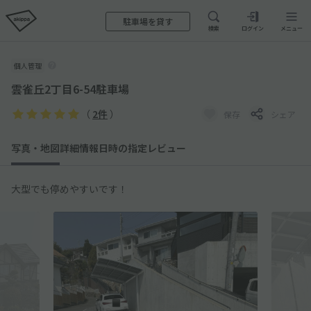
駐車場を貸す
検索
ログイン
メニュー
個人管理
雲雀丘2丁目6-54駐車場
（
2件
）
保存
シェア
写真・地図
詳細情報
日時の指定
レビュー
大型でも停めやすいです！