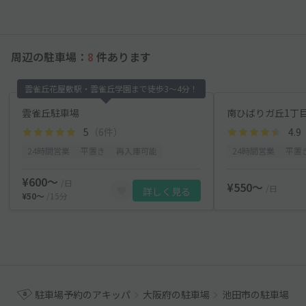
周辺の駐車場：
8
件あります
雲雀丘花屋敷駅・雲雀丘学園まで徒歩3〜4分！
雲雀丘駐車場
南ひばりガ丘1丁目a
5
（6件）
4.9
24時間営業
平置き
再入庫可能
24時間営業
平置
¥600〜
/日
¥550〜
/日
詳しく見る
¥50〜
/15分
駐車場予約のアキッパ
大阪府の駐車場
池田市の駐車場