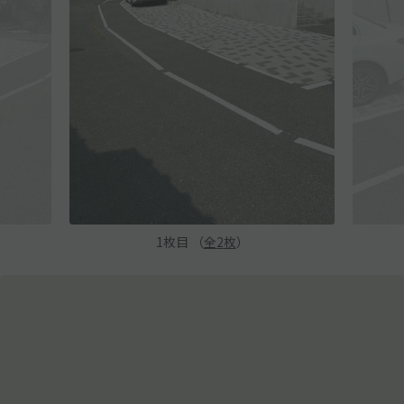
1
枚目 （
全
2
枚
）