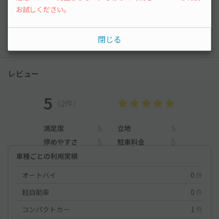
お試しください。
質問する
閉じる
レビュー
5
（2件）
満足度
5
立地
5
停めやすさ
5
駐車料金
5
車種ごとの利用実績
オートバイ
0
件
軽自動車
0
件
コンパクトカー
1
件