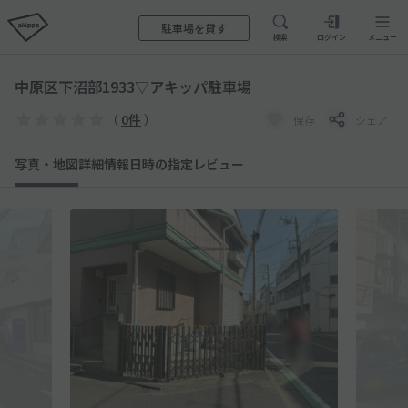
駐車場を貸す
検索
ログイン
メニュー
中原区下沼部1933▽アキッパ駐車場
（
0件
）
保存
シェア
写真・地図
詳細情報
日時の指定
レビュー