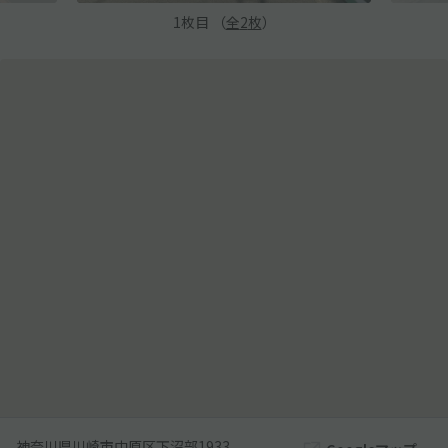
1
枚目 （
全
2
枚
）
神奈川県川崎市中原区下沼部1933