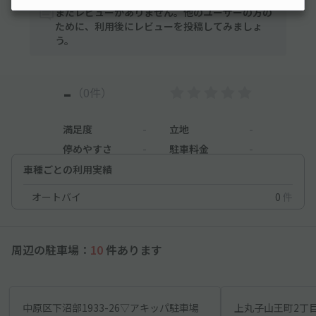
まだレビューがありません。他のユーザーの方の
ために、利用後にレビューを投稿してみましょ
う。
-
（0件）
満足度
-
立地
-
停めやすさ
-
駐車料金
-
車種ごとの利用実績
オートバイ
0
件
周辺の駐車場：
10
件あります
中原区下沼部1933-26▽アキッパ駐車場