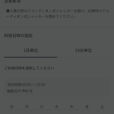
注意事項
●入庫の際はアコーディオン式シャッターを開け、出庫時はアコ
ーディオン式シャッターを閉めてください。
利用日時の指定
1日単位
15分単位
ご利用日時を選択してください
貸出時間 00:00 〜 23:59
複数日の予約 可
日
月
火
水
木
金
土