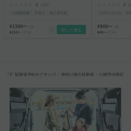
0
（0件）
0
（
24時間営業
平置き
再入庫可能
09:00〜11:30
平
¥1500〜
¥800〜
/日
/日
詳しく見る
¥150〜
/15分
¥80〜
/15分
駐車場予約のアキッパ
神奈川県の駐車場
川崎市中原区の