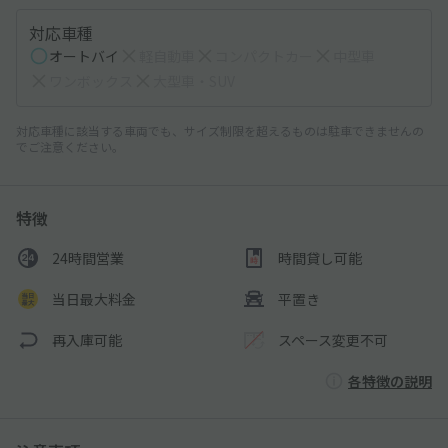
対応車種
オートバイ
軽自動車
コンパクトカー
中型車
ワンボックス
大型車・SUV
対応車種に該当する車両でも、サイズ制限を超えるものは駐車できませんの
でご注意ください。
特徴
24時間営業
時間貸し可能
当日最大料金
平置き
再入庫可能
スペース変更不可
各特徴の説明