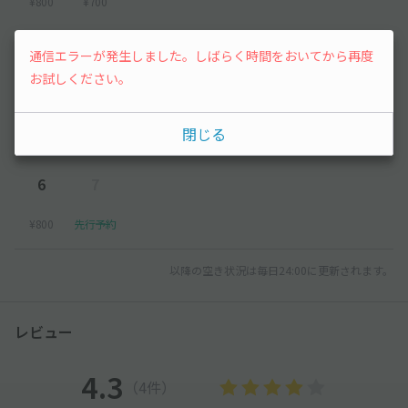
¥800
¥700
2026年9月
通信エラーが発生しました。しばらく時間をおいてから再度
お試しください。
1
2
3
4
5
閉じる
¥700
¥700
¥700
¥700
¥800
6
7
¥800
先行予約
以降の空き状況は毎日24:00に更新されます。
レビュー
4.3
（4件）