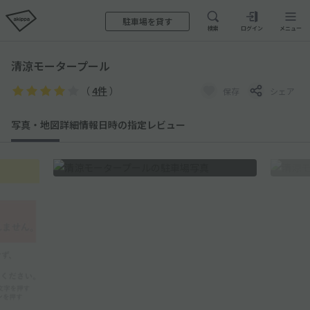
駐車場を貸す
検索
ログイン
メニュー
清涼モータープール
（
4件
）
保存
シェア
写真・地図
詳細情報
日時の指定
レビュー