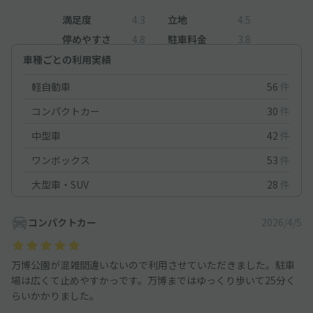
満足度
4.3
立地
4.5
停めやすさ
4.8
駐車料金
3.8
車種ごとの利用実績
軽自動車
56
件
コンパクトカー
30
件
中型車
42
件
ワンボックス
53
件
大型車・SUV
28
件
コンパクトカー
2026/4/5
万博公園が混雑間違いないので利用させていただきました。駐車
場は広くて止めやすかっです。万博まではゆっくり歩いて25分く
らいかかりました。