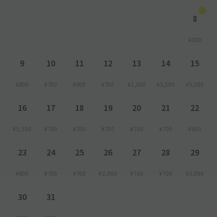
8
¥800
9
10
11
12
13
14
15
¥800
¥700
¥800
¥700
¥1,000
¥5,500
¥5,500
16
17
18
19
20
21
22
¥5,500
¥700
¥700
¥700
¥700
¥700
¥800
23
24
25
26
27
28
29
¥800
¥700
¥700
¥2,000
¥700
¥700
¥5,000
30
31