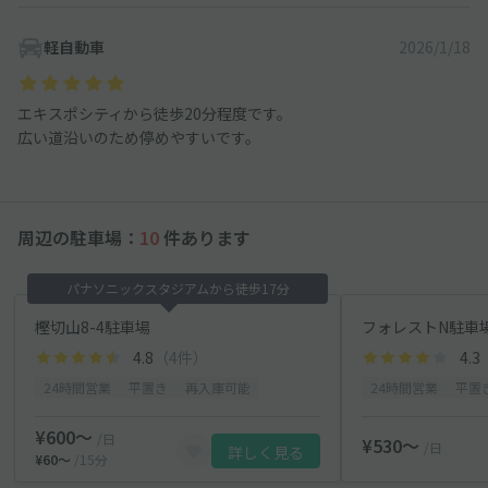
軽自動車
2026/1/18
エキスポシティから徒歩20分程度です。
広い道沿いのため停めやすいです。
周辺の駐車場：
10
件あります
パナソニックスタジアムから徒歩17分
樫切山8-4駐車場
フォレストN駐車
4.8
（4件）
4.3
24時間営業
平置き
再入庫可能
24時間営業
平置
¥600〜
/日
¥530〜
/日
詳しく見る
¥60〜
/15分