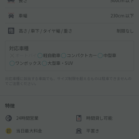
500cm 以下
長さ
230cm 以下
車幅
制限なし
高さ / 車下 / タイヤ幅 /
重さ
対応車種
オートバイ
軽自動車
コンパクトカー
中型車
ワンボックス
大型車・SUV
対応車種に該当する車両でも、サイズ制限を超えるものは駐車できませんの
でご注意ください。
特徴
24時間営業
時間貸し可能
当日最大料金
平置き