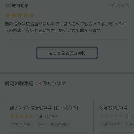
軽自動車
2022/6/15
前の通りは交通量が多いので一度入らせてもらって落ち着いてか
らの駐車が良いと思います。駅近いので助かります。
もっと見る(全19件)
周辺の駐車場：
3
件あります
細谷タイヤ商会駐車場【日・祝のみ】
池端228駐車場
4.9
（17件）
0
（
24時間営業
平置き
再入庫可能
24時間営業
平置