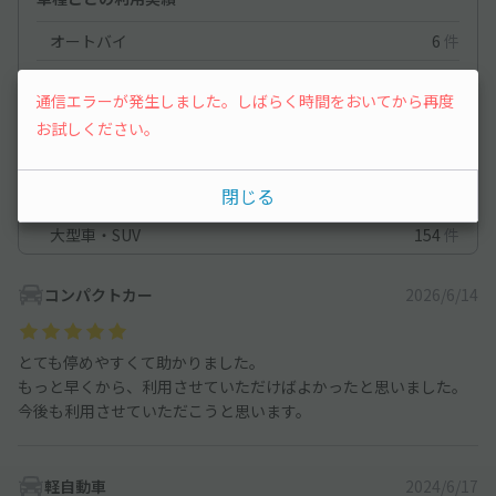
オートバイ
6
件
軽自動車
1,009
件
通信エラーが発生しました。しばらく時間をおいてから再度
コンパクトカー
862
件
お試しください。
中型車
371
件
閉じる
ワンボックス
171
件
大型車・SUV
154
件
コンパクトカー
2026/6/14
とても停めやすくて助かりました。
もっと早くから、利用させていただけばよかったと思いました。
今後も利用させていただこうと思います。
軽自動車
2024/6/17