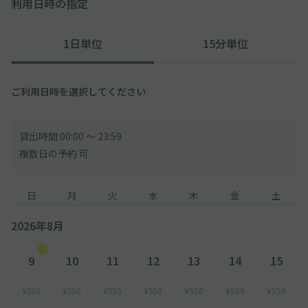
利用日時の指定
◇駐車スペースには「車止め」がありません。ご了承ください。
◇隣地が住宅・マンションのため、「アイドリング・騒音や振
1日単位
15分単位
動」にご配慮くださいませ。
◇駐車場周辺には学校がございます。登校・下校時の学生にご注
ご利用日時を選択してください
意ください。
貸出時間 00:00 〜 23:59
複数日の予約 可
日
月
火
水
木
金
土
2026年8月
9
10
11
12
13
14
15
¥550
¥550
¥550
¥550
¥550
¥550
¥550