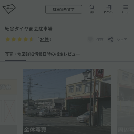
駐車場を貸す
検索
ログイン
メニュー
細谷タイヤ商会駐車場
（
24件
）
保存
シェア
写真・地図
詳細情報
日時の指定
レビュー