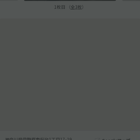
1
枚目 （
全
3
枚
）
神奈川県伊勢原市桜台1丁目17-19