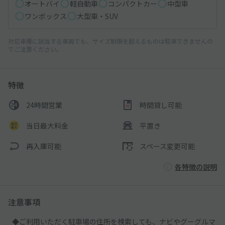
オートバイ
軽自動車
コンパクトカー
中型車
ワンボックス
大型車・SUV
対応車種に該当する車両でも、サイズ制限を超えるものは駐車できませんの
でご注意ください。
特徴
24時間営業
時間貸し可能
当日最大料金
平置き
再入庫可能
スペース変更可能
各特徴の説明
注意事項
◆ご利用いただく駐車場の住所を検索しても、ナビやグーグルマ