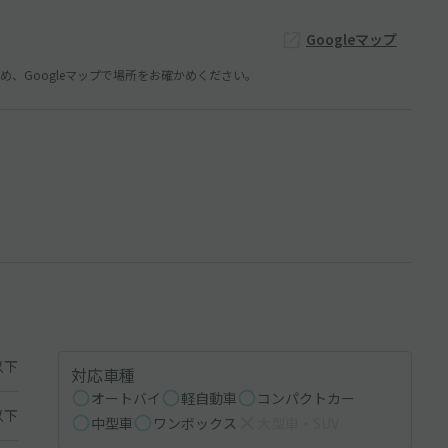
Googleマップ
、Googleマップで場所をお確かめください。
以下
対応車種
オートバイ
軽自動車
コンパクトカー
以下
中型車
ワンボックス
大型車・SUV