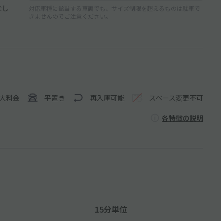
なし
対応車種に該当する車両でも、サイズ制限を超えるものは駐車で
きませんのでご注意ください。
大料金
平置き
再入庫可能
スペース変更不可
各特徴の説明
15分単位