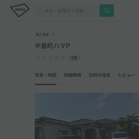
個人管理
中島町ハマP
（
0件
）
写真・地図
詳細情報
日時の指定
レビュー