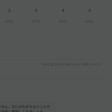
2
3
4
5
¥700
¥700
¥700
¥700
以降の空き状況は毎日24:00に更新されます。
ません。なにかわからないことや
ば気軽に質問してみましょう。