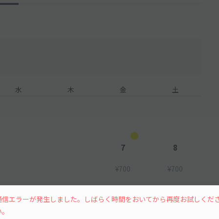
水
木
金
土
7
8
¥700
¥700
通信エラーが発生しました。しばらく時間をおいてから再度お試しくだ
12
13
14
15
い。