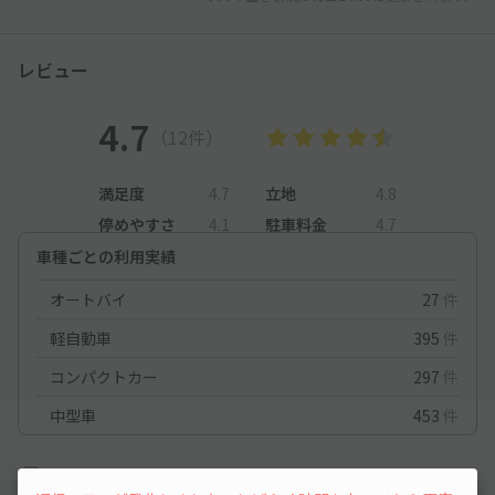
レビュー
4.7
（12件）
満足度
4.7
立地
4.8
停めやすさ
4.1
駐車料金
4.7
車種ごとの利用実績
オートバイ
27
件
軽自動車
395
件
コンパクトカー
297
件
中型車
453
件
軽自動車
2026/5/30