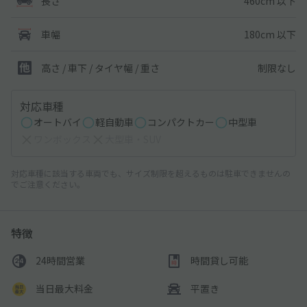
460cm 以下
長さ
180cm 以下
車幅
制限なし
高さ / 車下 / タイヤ幅 /
重さ
対応車種
オートバイ
軽自動車
コンパクトカー
中型車
ワンボックス
大型車・SUV
対応車種に該当する車両でも、サイズ制限を超えるものは駐車できませんの
でご注意ください。
特徴
24時間営業
時間貸し可能
当日最大料金
平置き