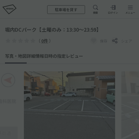
駐車場を貸す
検索
ログイン
メニュー
堀内DCパーク【土曜のみ：13:30～23:59】
（
0件
）
保存
シェア
写真・地図
詳細情報
日時の指定
レビュー