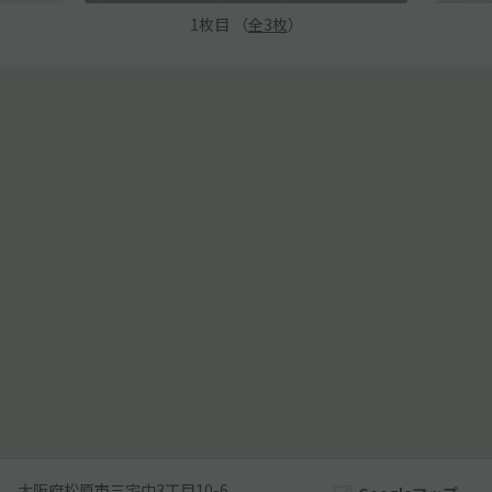
1
枚目 （
全
3
枚
）
大阪府松原市三宅中3丁目10-6