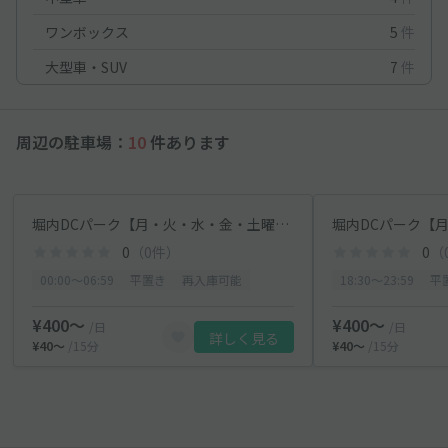
ワンボックス
5
件
大型車・SUV
7
件
周辺の駐車場：
10
件あります
堀内DCパーク【月・火・水・金・土曜のみ：00:00～06:59】
0
（0件）
0
（
00:00〜06:59
平置き
再入庫可能
18:30〜23:59
平
¥400〜
¥400〜
/日
/日
詳しく見る
¥40〜
/15分
¥40〜
/15分