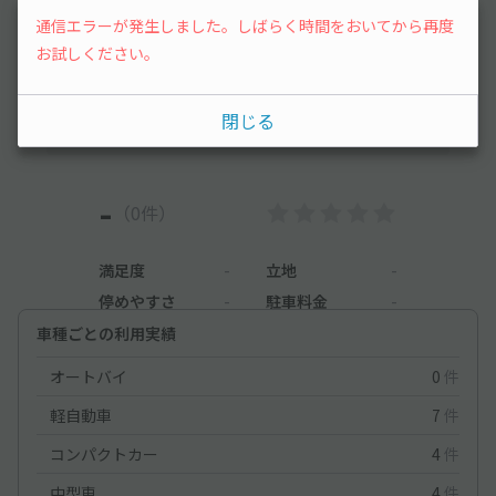
レビュー
通信エラーが発生しました。しばらく時間をおいてから再度
お試しください。
まだレビューがありません。他のユーザーの方の
ために、利用後にレビューを投稿してみましょ
閉じる
う。
-
（0件）
満足度
-
立地
-
停めやすさ
-
駐車料金
-
車種ごとの利用実績
オートバイ
0
件
軽自動車
7
件
コンパクトカー
4
件
中型車
4
件