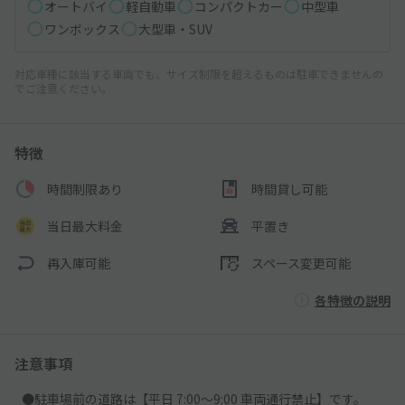
オートバイ
軽自動車
コンパクトカー
中型車
ワンボックス
大型車・SUV
対応車種に該当する車両でも、サイズ制限を超えるものは駐車できませんの
でご注意ください。
特徴
時間制限あり
時間貸し可能
当日最大料金
平置き
再入庫可能
スペース変更可能
各特徴の説明
注意事項
●駐車場前の道路は【平日 7:00～9:00 車両通行禁止】です。