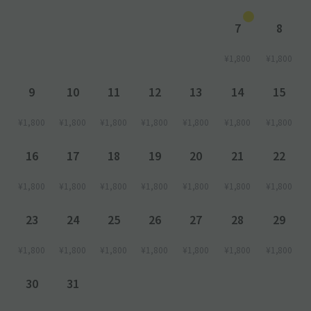
1日単位でご予約の場合
入庫時間にかかわらずご利用日当日の21:45までに出庫をお願い
7
8
致します
¥1,800
¥1,800
万が一、予約時間を超えてご利用された場合、現地料金に従い、
現地にて超過料金・宿泊料金をお支払いください。
9
10
11
12
13
14
15
※その他注意点※
¥1,800
¥1,800
¥1,800
¥1,800
¥1,800
¥1,800
¥1,800
ドン・キホーテサービス券は使用出来ません
16
17
18
19
20
21
22
¥1,800
¥1,800
¥1,800
¥1,800
¥1,800
¥1,800
¥1,800
23
24
25
26
27
28
29
¥1,800
¥1,800
¥1,800
¥1,800
¥1,800
¥1,800
¥1,800
30
31