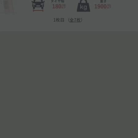
1
枚目 （
全
7
枚
）