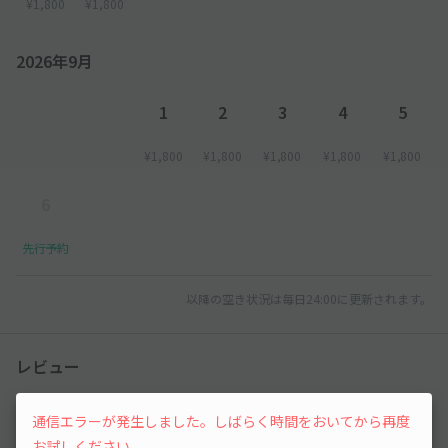
¥1,800
¥1,800
2026年9月
1
2
3
4
5
¥1,800
¥1,800
¥1,800
¥1,800
¥1,800
6
先行予約
以降の空き状況は毎日24:00に更新されます。
レビュー
4.6
通信エラーが発生しました。しばらく時間をおいてから再度
（243件）
お試しください。