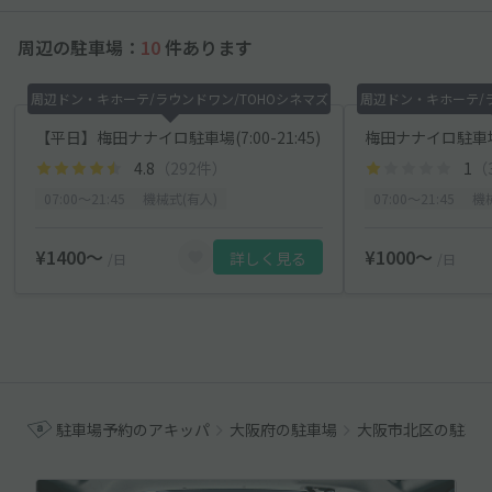
周辺の駐車場：
10
件あります
周辺ドン・キホーテ/ラウンドワン/TOHOシネマズ
周辺ドン・キホーテ/ラ
【平日】梅田ナナイロ駐車場(7:00-21:45)
4.8
（292件）
1
（
07:00〜21:45
機械式(有人)
07:00〜21:45
機
¥1400〜
¥1000〜
詳しく見る
/日
/日
駐車場予約のアキッパ
大阪府の駐車場
大阪市北区の駐車