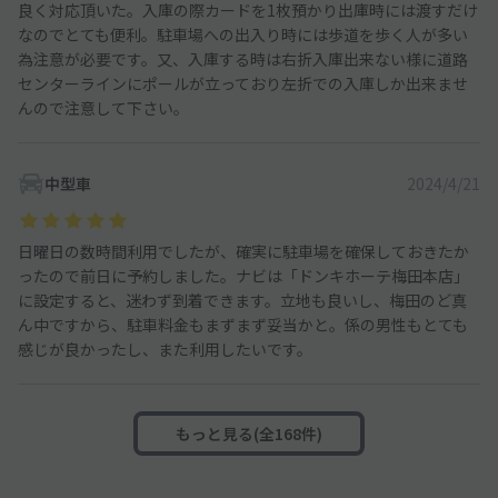
良く対応頂いた。入庫の際カードを1枚預かり出庫時には渡すだけ
なのでとても便利。駐車場への出入り時には歩道を歩く人が多い
為注意が必要です。又、入庫する時は右折入庫出来ない様に道路
センターラインにポールが立っており左折での入庫しか出来ませ
んので注意して下さい。
中型車
2024/4/21
日曜日の数時間利用でしたが、確実に駐車場を確保しておきたか
ったので前日に予約しました。ナビは「ドンキホーテ梅田本店」
に設定すると、迷わず到着できます。立地も良いし、梅田のど真
ん中ですから、駐車料金もまずまず妥当かと。係の男性もとても
感じが良かったし、また利用したいです。
もっと見る(全168件)