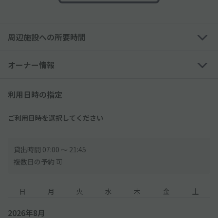
※外国車やスポーツカーなど、タイヤ幅が広い車は利用できない
可能性あり
周辺施設への所要時間
・ルーフキャリアつきの車両はいかなる場合も利用できません
・軽トラック/軽貨物車両/事業用車両(黒ナンバー/緑ナンバー等)
は利用できません
オーナー情報
・背面にスペアタイヤ積載の車両は利用できません
・サイドミラーが折りたためない車両は利用できません
利用日時の指定
・ホイールやフェンダー、バンパーをカスタムされた車両は利用
できません
ご利用日時を選択してください
───────
到着後、現地管理人へ以下の通り申請をしてください
申請なき場合、現地にて別途お支払が発生します
貸出時間 07:00 〜 21:45
複数日の予約 可
1. 管理人へ、アキッパで予約している旨を伝えます
2. 予約完了メール または 予約確認ページ を開きます
日
月
火
水
木
金
土
3. 管理人へ、予約ID(英数字7桁) または 予約確認ページ を提示し
ます
2026年8月