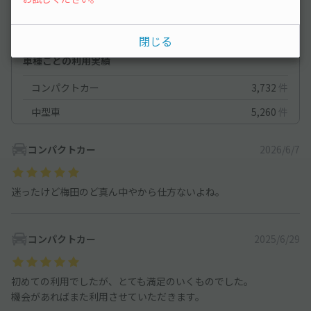
満足度
4.6
立地
4.8
閉じる
停めやすさ
4.4
駐車料金
4.5
車種ごとの利用実績
コンパクトカー
3,732
件
中型車
5,260
件
コンパクトカー
2026/6/7
迷ったけど梅田のど真ん中やから仕方ないよね。
コンパクトカー
2025/6/29
初めての利用でしたが、とても満足のいくものでした。
機会があればまた利用させていただきます。