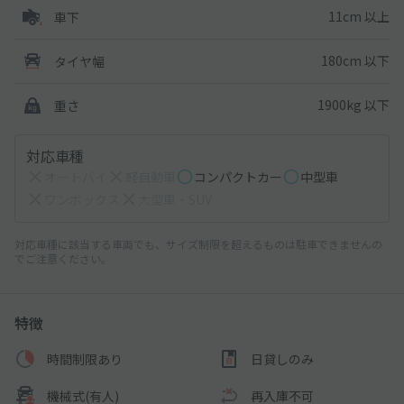
11cm 以上
車下
180cm 以下
タイヤ幅
1900kg 以下
重さ
対応車種
オートバイ
軽自動車
コンパクトカー
中型車
ワンボックス
大型車・SUV
対応車種に該当する車両でも、サイズ制限を超えるものは駐車できませんの
でご注意ください。
特徴
時間制限あり
日貸しのみ
機械式(有人)
再入庫不可