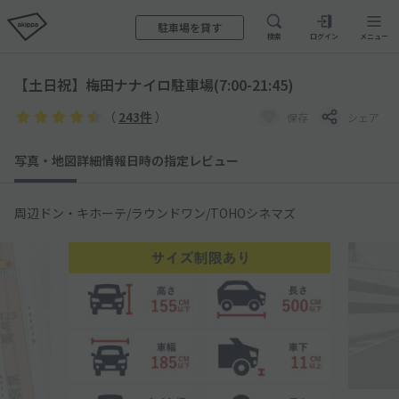
駐車場を貸す
検索
ログイン
メニュー
【土日祝】梅田ナナイロ駐車場(7:00-21:45)
（
243件
）
保存
シェア
写真・地図
詳細情報
日時の指定
レビュー
周辺ドン・キホーテ/ラウンドワン/TOHOシネマズ