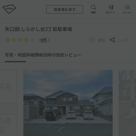
駐車場を貸す
検索
ログイン
メニュー
矢口邸:しらかし台2丁目駐車場
（
6件
）
保存
シェア
写真・地図
詳細情報
日時の指定
レビュー