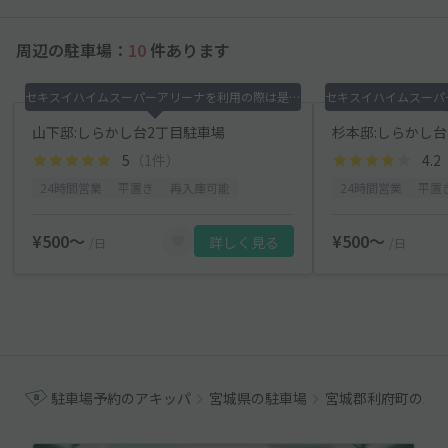
周辺の駐車場：
10
件あります
セキスイハイムスーパーアリーナを利用の際は是非！
山下邸:しらかし台2丁目駐車場
杉本邸:しらかし
5
（1件）
4.2
24時間営業
平置き
再入庫可能
24時間営業
平置
¥500〜
¥500〜
詳しく見る
/日
/日
駐車場予約のアキッパ
宮城県の駐車場
宮城郡利府町の駐