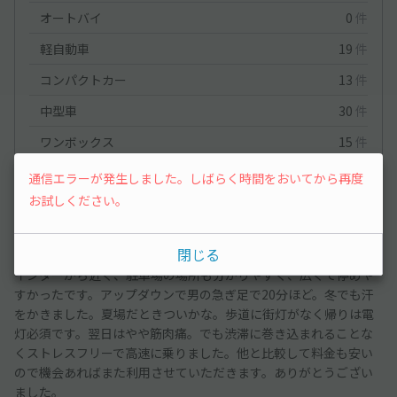
オートバイ
0
件
軽自動車
19
件
コンパクトカー
13
件
中型車
30
件
ワンボックス
15
件
大型車・SUV
38
件
通信エラーが発生しました。しばらく時間をおいてから再度
お試しください。
ワンボックス
2023/12/16
閉じる
インターから近く、駐車場の場所も分かりやすく、広くて停めや
すかったです。アップダウンで男の急ぎ足で20分ほど。冬でも汗
をかきました。夏場だときついかな。歩道に街灯がなく帰りは電
灯必須です。翌日はやや筋肉痛。でも渋滞に巻き込まれることな
くストレスフリーで高速に乗りました。他と比較して料金も安い
ので機会あればまた利用させていただきます。ありがとうござい
ました。