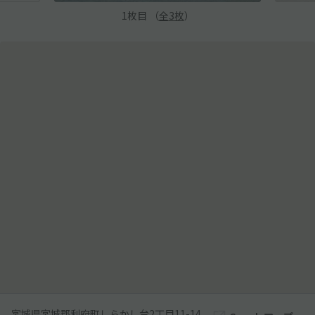
1
枚目 （
全
3
枚
）
宮城県宮城郡利府町しらかし台2丁目11-14