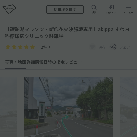
駐車場を貸す
検索
ログイン
メニュー
【諏訪湖マラソン・新作花火決勝戦専用】akippa すわ内
科糖尿病クリニック駐車場
（
2件
）
保存
シェア
写真・地図
詳細情報
日時の指定
レビュー