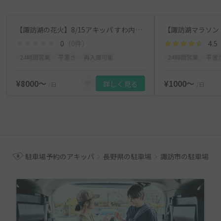
【諏訪湖の花火】8/15アキッパ すわ内科糖尿病クリニック臨時駐車場
0
（0件）
4.5
24時間営業
平置き
再入庫可能
24時間営業
平置
¥8000〜
¥1000〜
詳しく見る
/日
/日
駐車場予約のアキッパ
長野県の駐車場
諏訪市の駐車場