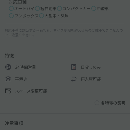
対応車種
オートバイ
軽自動車
コンパクトカー
中型車
ワンボックス
大型車・SUV
対応車種に該当する車両でも、サイズ制限を超えるものは駐車できませんの
でご注意ください。
特徴
24時間営業
日貸しのみ
平置き
再入庫可能
スペース変更可能
各特徴の説明
注意事項