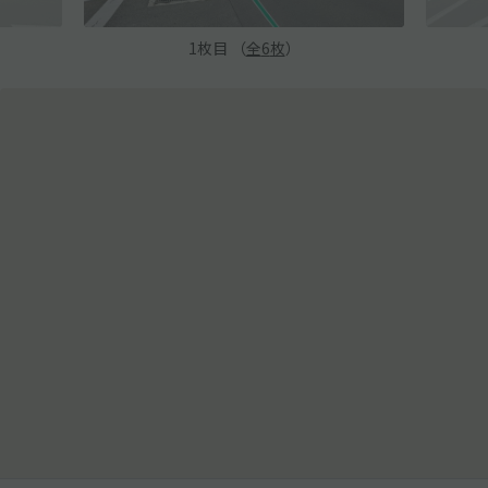
1
枚目 （
全
6
枚
）