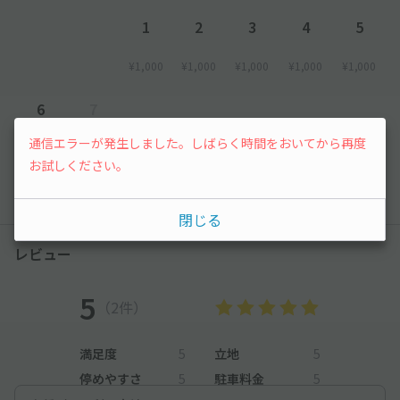
1
2
3
4
5
¥1,000
¥1,000
¥1,000
¥1,000
¥1,000
6
7
通信エラーが発生しました。しばらく時間をおいてから再度
¥1,000
先行予約
お試しください。
以降の空き状況は毎日24:00に更新されます。
閉じる
レビュー
5
（2件）
満足度
5
立地
5
停めやすさ
5
駐車料金
5