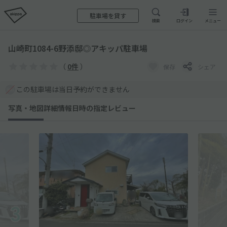
駐車場を貸す
検索
ログイン
メニュー
山崎町1084-6野添邸◎アキッパ駐車場
（
0件
）
保存
シェア
この駐車場は当日予約ができません
写真・地図
詳細情報
日時の指定
レビュー