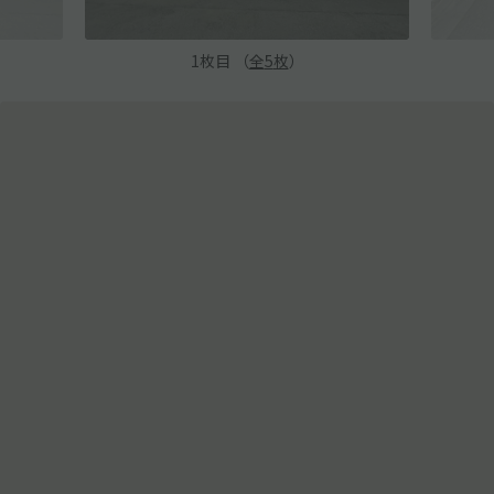
1
枚目 （
全
5
枚
）