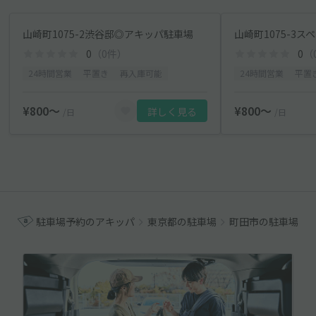
山崎町1075-2渋谷邸◎アキッパ駐車場
山崎町1075-3
0
（0件）
0
（
24時間営業
平置き
再入庫可能
24時間営業
平置
¥800〜
¥800〜
詳しく見る
/日
/日
駐車場予約のアキッパ
東京都の駐車場
町田市の駐車場