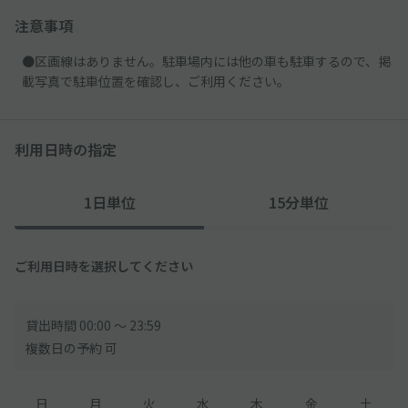
注意事項
●区画線はありません。駐車場内には他の車も駐車するので、掲
載写真で駐車位置を確認し、ご利用ください。
利用日時の指定
1日単位
15分単位
ご利用日時を選択してください
貸出時間 00:00 〜 23:59
複数日の予約 可
日
月
火
水
木
金
土