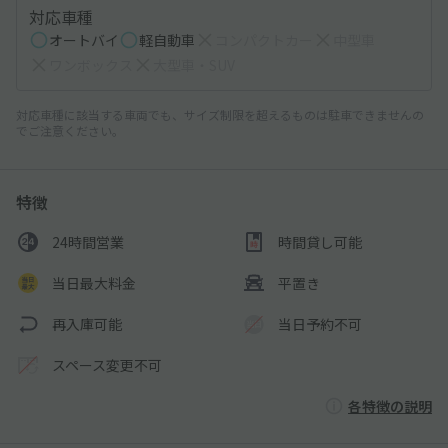
対応車種
オートバイ
軽自動車
コンパクトカー
中型車
ワンボックス
大型車・SUV
対応車種に該当する車両でも、サイズ制限を超えるものは駐車できませんの
でご注意ください。
特徴
24時間営業
時間貸し可能
当日最大料金
平置き
再入庫可能
当日予約不可
スペース変更不可
各特徴の説明