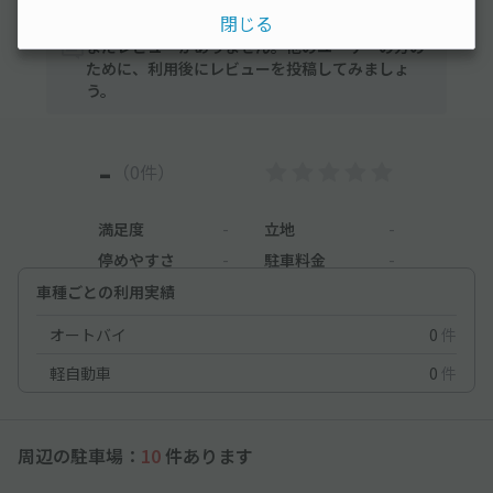
閉じる
まだレビューがありません。他のユーザーの方の
ために、利用後にレビューを投稿してみましょ
う。
-
（0件）
満足度
-
立地
-
停めやすさ
-
駐車料金
-
車種ごとの利用実績
オートバイ
0
件
軽自動車
0
件
周辺の駐車場：
10
件あります