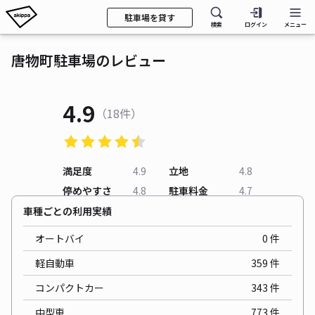
駐車場を貸す
検索
ログイン
メニュー
唐物町駐車場のレビュー
4.9
（18件）
満足度
4.9
立地
4.8
停めやすさ
4.8
駐車料金
4.7
車種ごとの利用実績
オートバイ
0
件
軽自動車
359
件
コンパクトカー
343
件
中型車
773
件