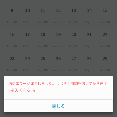
＜平日＞
9
10
11
12
13
14
15
(08:00～22:00)最大3500円
[普通車]
¥2,200
¥2,200
¥2,200
¥2,200
¥2,200
¥2,200
¥2,200
＜平日＞
(08:00～22:00)最大2500円
16
17
18
19
20
21
22
[普通車・ハイルーフ]
＜土日祝＞
(08:00～22:00)最大2000円
¥2,200
¥2,200
¥2,200
¥2,200
¥2,200
¥2,200
¥2,200
[宿泊料金（すべての曜日）]
23
24
25
26
27
28
29
(22:00～08:00)最大1000円 ※営業時間外の為、入出庫不可
※料金や制限事項等につきまして、予告なく変更する場合がござ
¥2,200
¥2,200
¥2,200
¥2,200
¥2,200
¥2,200
¥2,200
います。また、一部表示と変更になる場合がありますので、予め
ご了承ください。
30
31
通信エラーが発生しました。しばらく時間をおいてから再度
お試しください。
【入庫方法について】
¥2,200
¥2,200
●到着後、現地スタッフへakippaで予約している旨を伝え、予
約完了メール または 予約確認ページをご提示ください。申請な
閉じる
2026年9月
き場合、現地にて別途お支払が発生します。