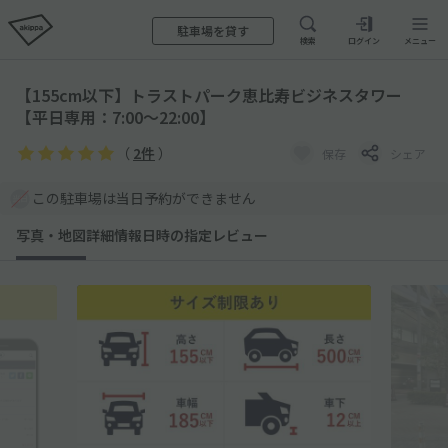
駐車場を貸す
検索
ログイン
メニュー
【155cm以下】トラストパーク恵比寿ビジネスタワー
【平日専用：7:00～22:00】
（
2件
）
保存
シェア
この駐車場は当日予約ができません
写真・地図
詳細情報
日時の指定
レビュー