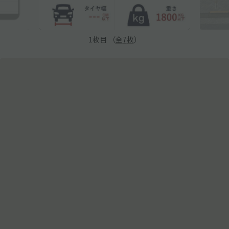
1
枚目 （
全
7
枚
）