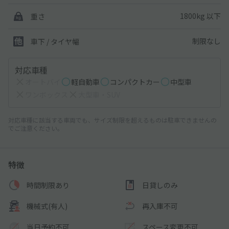
1800kg 以下
重さ
制限なし
車下 / タイヤ幅
対応車種
オートバイ
軽自動車
コンパクトカー
中型車
ワンボックス
大型車・SUV
対応車種に該当する車両でも、サイズ制限を超えるものは駐車できませんの
でご注意ください。
特徴
時間制限あり
日貸しのみ
機械式(有人)
再入庫不可
当日予約不可
スペース変更不可