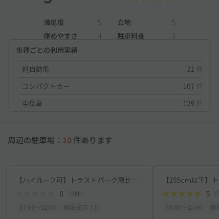
満足度
5
立地
5
停めやすさ
4
駐車料金
3
車種ごとの利用実績
軽自動車
21
件
コンパクトカー
107
件
中型車
129
件
周辺の駐車場：
10
件あります
【ハイルーフ可】トラストパーク恵比寿ビジネスタワー【平日専用：7:00～22:00】
0
（0件）
5
（
07:00〜22:00
機械式(有人)
08:00〜22:00
機