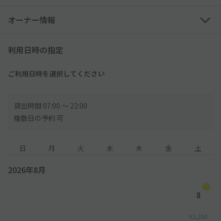
※高さのサイズ制限により、トールワゴン・一部の軽自動車は利
用できない可能性あり
オーナー情報
※外国車・スポーツカーなどのタイヤ幅が広い車は利用できない
可能性あり
※メルセデスベンツは一部車種のみ制限内ですが、タイプ・年式
利用日時の指定
等により車幅制限オーバーで利用できません
ご利用日時を選択してください
【ご利用時間について】
●当駐車場には利用時間制限がございます。時間制限を必ずご確
認の上、入出庫をお願いいたします。
貸出時間 07:00 〜 22:00
※利用時間外でのご利用は出来ません。
複数日の予約 可
※万が一利用時間を超えて駐車をしてしまった場合、現地にて別
途、超過料金をお支払いください。
日
月
火
水
木
金
土
▼以下現地料金
-----------------------------------
2026年8月
【時間料金】
15分300円(税込)
8
【長時間サービス料金】
¥2,200
[ハイルーフ]