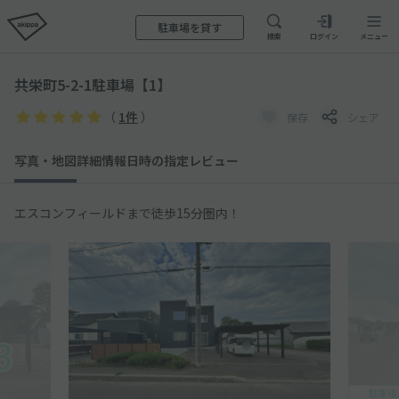
駐車場を貸す
検索
ログイン
メニュー
共栄町5-2-1駐車場【1】
（
1件
）
保存
シェア
写真・地図
詳細情報
日時の指定
レビュー
エスコンフィールドまで徒歩15分圏内！