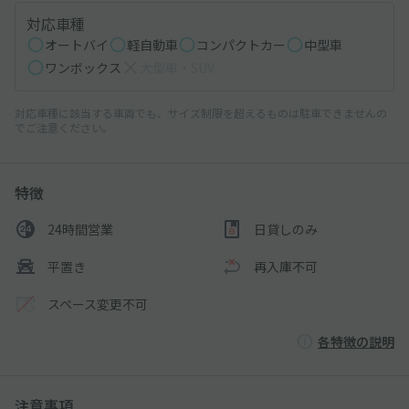
対応車種
オートバイ
軽自動車
コンパクトカー
中型車
ワンボックス
大型車・SUV
対応車種に該当する車両でも、サイズ制限を超えるものは駐車できませんの
でご注意ください。
特徴
24時間営業
日貸しのみ
平置き
再入庫不可
スペース変更不可
各特徴の説明
注意事項