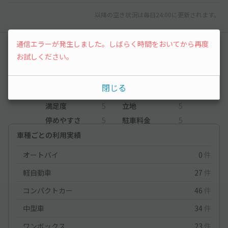
以降の空き状況は毎日24:00に更新されます。
通信エラーが発生しました。しばらく時間をおいてから再度
レビュー
お試しください。
5
（1件）
閉じる
満足度
5
立地
5
停めやすさ
5
駐車料金
5
車種ごとの利用実績
オートバイ
0
件
軽自動車
27
件
コンパクトカー
46
件
中型車
34
件
ワンボックス
23
件