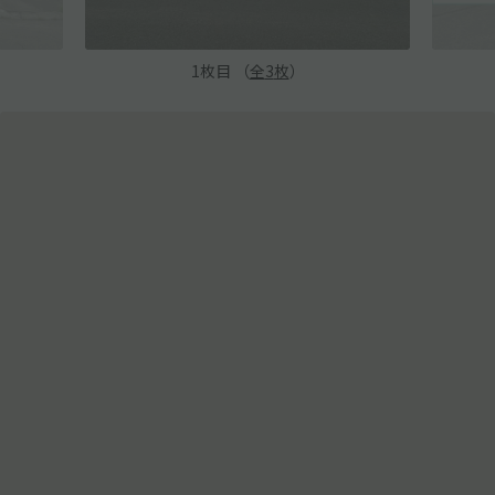
1
枚目 （
全
3
枚
）