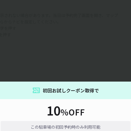
示されない場合があります。当日は予約完了画面を開き、マップ
らからナビを設定してください。
字を押す
ンを押す
15分単位
初回お試しクーポン取得で
10
%OFF
通信エラーが発生しました。しばらく時間をおいてから再度お試しくだ
い。
この駐車場の初回予約時のみ利用可能