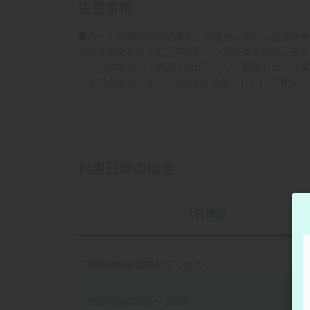
注意事項
●カーナビ等で目的地設定した場合、正しい位置が表
下に下記文言のナビアプリのリンクがあるので、そち
アプリの場合：「地図・ナビアプリで見る」という文
ウェブの場合：赤い「Google Mapへ」というボタ
利用日時の指定
1日単位
ご利用日時を選択してください
貸出時間 09:00 〜 18:00