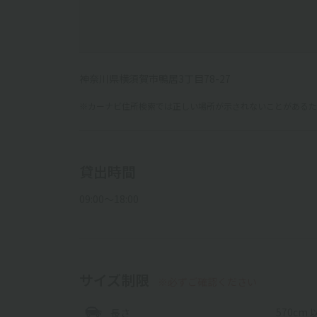
神奈川県横須賀市鴨居3丁目78-27
※カーナビ住所検索では正しい場所が示されないことがあるため
貸出時間
09:00〜18:00
サイズ制限
※必ずご確認ください
570cm 
長さ