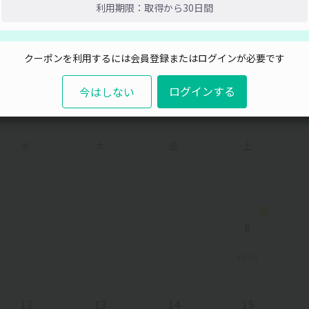
利用期限：取得から30日間
閉じる
取得
クーポンを利用するには会員登録またはログインが必要です
ログインする
今はしない
水
木
金
土
8
¥450
12
13
14
15