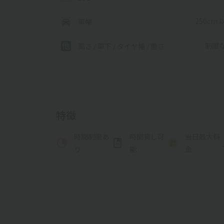
250cm 
車幅
制限
高さ / 車下 / タイヤ幅 /
重さ
特徴
時間制限あ
時間貸し可
当日最大料
り
能
金