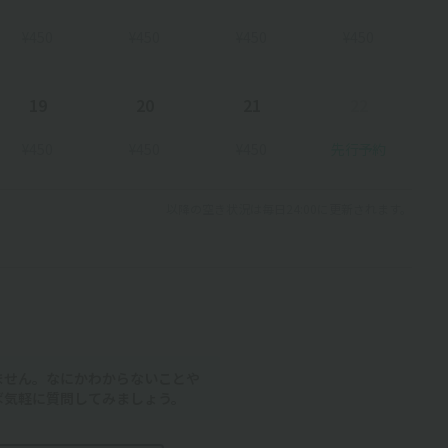
¥450
¥450
¥450
¥450
19
20
21
22
¥450
¥450
¥450
先行予約
以降の空き状況は毎日24:00に更新されます。
ません。なにかわからないことや
ば気軽に質問してみましょう。