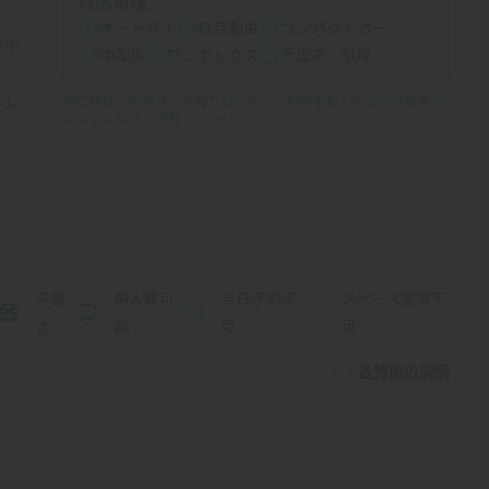
対応車種
オートバイ
軽自動車
コンパクトカー
以下
中型車
ワンボックス
大型車・SUV
なし
対応車種に該当する車両でも、サイズ制限を超えるものは駐車で
きませんのでご注意ください。
平置
再入庫可
当日予約不
スペース変更不
き
能
可
可
各特徴の説明