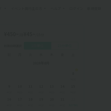
す
イベント興行主の方
ヘルプ
ログイン
新規登録
¥450~
¥45~
/日
/15分
1日単位
15分単位
利用日時選択
日
月
火
水
木
金
土
2026年8月
8
¥450
9
10
11
12
13
14
15
¥450
¥450
¥450
¥450
¥450
¥450
¥450
16
17
18
19
20
21
22
¥450
¥450
¥450
¥450
¥450
¥450
先行予約