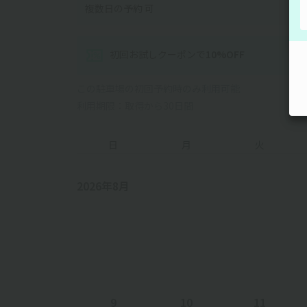
複数日の予約 可
初回お試しクーポン
で
10
%OFF
この駐車場の初回予約時のみ利用可能
利用期限：取得から30日間
日
月
火
2026年8月
9
10
11