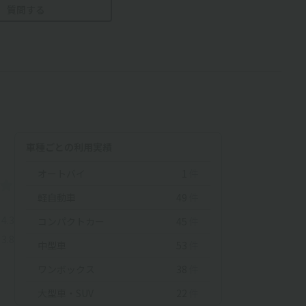
質問する
車種ごとの利用実績
オートバイ
1
件
軽自動車
49
件
4.3
コンパクトカー
45
件
3.8
中型車
53
件
ワンボックス
38
件
大型車・SUV
22
件