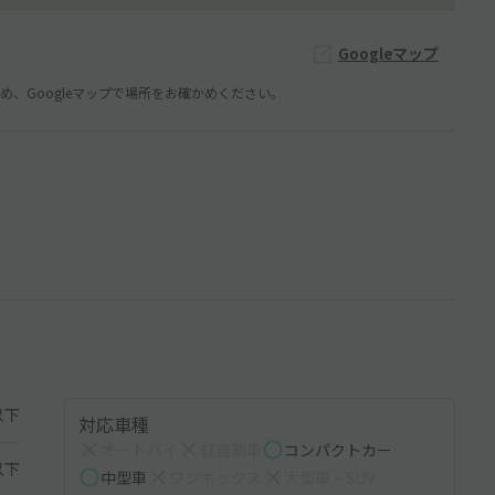
Googleマップ
、Googleマップで場所をお確かめください。
以下
対応車種
オートバイ
軽自動車
コンパクトカー
以下
中型車
ワンボックス
大型車・SUV