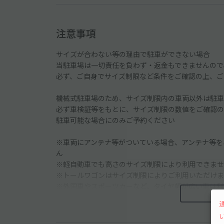
注意事項
サイズが合わない等の理由で駐車ができない場合
当駐車場は一切責任を負わず・返金もできませんので
必ず、ご自身でサイズ制限など条件をご確認の上、ご
機械式駐車場のため、サイズ制限内の車両以外は駐車
必ず車検証等をもとに、サイズ制限の数値をご確認の
駐車可能な場合にのみご予約ください
※車両にアンテナ等がついている場合、アンテナ等を
ん
※軽自動車でも高さのサイズ制限により利用できませ
※トールワゴンはサイズ制限によりご利用いただけま
※外国車やスポーツカーなど、タイヤ幅が広い車は利
・ルーフキャリアつきの車両はいかなる場合も利用で
・軽トラック/軽貨物車両/事業用車両(黒ナンバー/緑