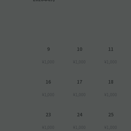
※その他注意点※
ドン・キホーテサービス券は使用出来ません
9
10
11
¥1,000
¥1,000
¥1,000
16
17
18
¥1,000
¥1,000
¥1,000
23
24
25
¥1,000
¥1,000
¥1,000