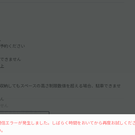
、
予約ください
できません
上
収納してもスペースの高さ制限数値を超える場合、駐車できませ
ん
せん
用できない可能性あり
続きを読む
通信エラーが発生しました。しばらく時間をおいてから再度お試しくだ
きません
い。
ナンバー等)は利用できません