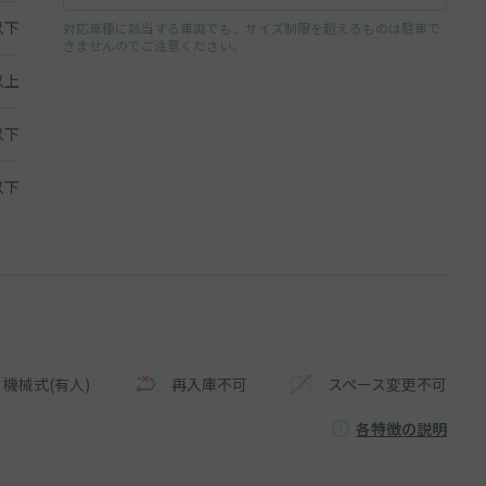
以下
対応車種に該当する車両でも、サイズ制限を超えるものは駐車で
きませんのでご注意ください。
以上
以下
 以下
機械式(有人)
再入庫不可
スペース変更不可
各特徴の説明