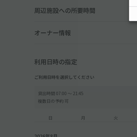
・背面にスペアタイヤ積載の車両は利用できません
周辺施設への所要時間
・サイドミラーが折りたためない車両は利用できませ
・ホイールやフェンダー、バンパーをカスタムされ
───────
オーナー情報
●お好きな時間を選んで入庫から3時間最大1000円！
●予約時間を超えてご利用された場合、現地料金に従
※超過料金に関しては、現地の時間料金が加算されま
利用日時の指定
───────
ご利用日時を選択してください
到着後、現地管理人へ以下の通り申請をしてください
申請なき場合、現地にて別途お支払が発生します
貸出時間 07:00 〜 21:45
1. 管理人へ、アキッパで予約している旨を伝えます
複数日の予約 可
2. 予約完了メール または 予約確認ページ を開きます
3. 管理人へ、予約ID(英数字7桁) または 予約確認ペ
日
月
火
───────
2026年8月