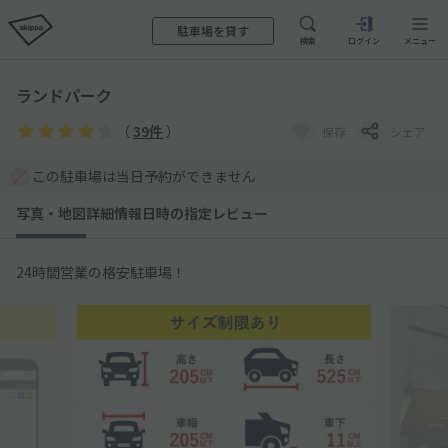
駐車場を貸す
検索
ログイン
メニュー
ランドパーク
（
39件
）
保存
シェア
この駐車場は当日予約ができません
写真・地図
詳細情報
日時の指定
レビュー
24時間営業の格安駐車場！