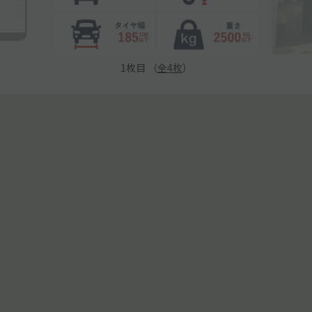
1
枚目 （
全
4
枚
）