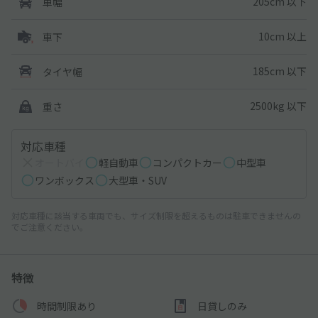
205cm 以下
車幅
10cm 以上
車下
185cm 以下
タイヤ幅
2500kg 以下
重さ
対応車種
オートバイ
軽自動車
コンパクトカー
中型車
ワンボックス
大型車・SUV
対応車種に該当する車両でも、サイズ制限を超えるものは駐車できませんの
でご注意ください。
特徴
時間制限あり
日貸しのみ