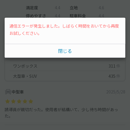
満足度
4.4
立地
4.6
停めやすさ
4.4
駐車料金
4.4
車種ごとの利用実績
通信エラーが発生しました。しばらく時間をおいてから再度
お試しください。
軽自動車
630
件
コンパクトカー
241
件
閉じる
中型車
316
件
ワンボックス
311
件
大型車・SUV
435
件
中型車
2025/5/28
誘導員が親切だった。使用者が結構いて、少し待ち時間があっ
た。