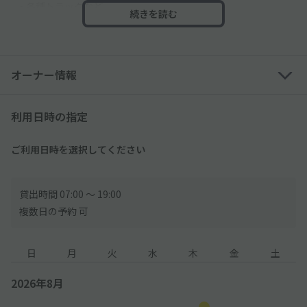
・各種トラックなど
続きを読む
・サイドミラーが折りたためない車両
※高さのサイズ制限により、トールワゴン・一部の軽自動車は利
用できない可能性あり
オーナー情報
※外国車・スポーツカーなどのタイヤ幅が広い車は利用できない
可能性あり
利用日時の指定
───────
【超過利用について】
ご利用日時を選択してください
●予約時間を超えてご利用された場合、現地料金に従い、現地に
て超過料金をお支払いください。
貸出時間 07:00 〜 19:00
───────
複数日の予約 可
【入庫方法】
１.駐車場に到着後、現地係員に「akippaで予約している」とお
伝えください。
日
月
火
水
木
金
土
２.係員の指示に従って入庫してください。
2026年8月
【出庫方法】