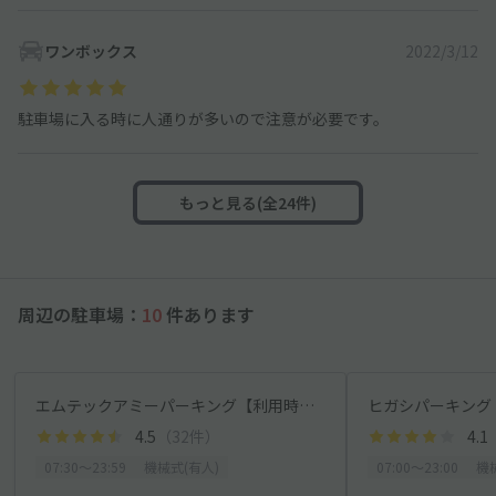
ワンボックス
2022/3/12
駐車場に入る時に人通りが多いので注意が必要です。
もっと見る(全24件)
周辺の駐車場：
10
件あります
エムテックアミーパーキング【利用時間: 7:30～23:59】【有人機械式】
4.5
（32件）
4.1
07:30〜23:59
機械式(有人)
07:00〜23:00
機