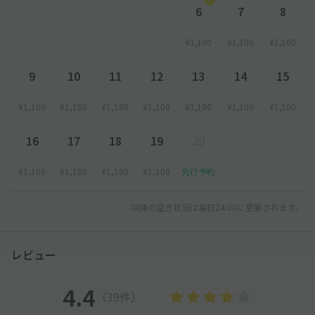
１.駐車場に帰着後「出庫する」ことと「akippaで予約してい
6
7
8
る」ことをお伝えください。
２.係員にakippaの「予約画面」もしくは「予約完了メール」を
¥1,100
¥1,100
¥1,100
ご提示ください。
３.係員の指示に従って出庫してください。超過利用がなければ現
9
10
11
12
13
14
15
地での精算は不要です。
¥1,100
¥1,100
¥1,100
¥1,100
¥1,100
¥1,100
¥1,100
───────
【その他注意事項】
16
17
18
19
20
●本駐車場が提携している施設の割引サービスはご利用できませ
ん。
¥1,100
¥1,100
¥1,100
¥1,100
先行予約
●連泊の間は原則途中で入出庫出来ません。
一度出庫されますと再入庫はできませんが、翌日の0:00〜入庫可
以降の空き状況は毎日24:00に更新されます。
能となりますのでご注意下さい。
レビュー
4.4
（39件）