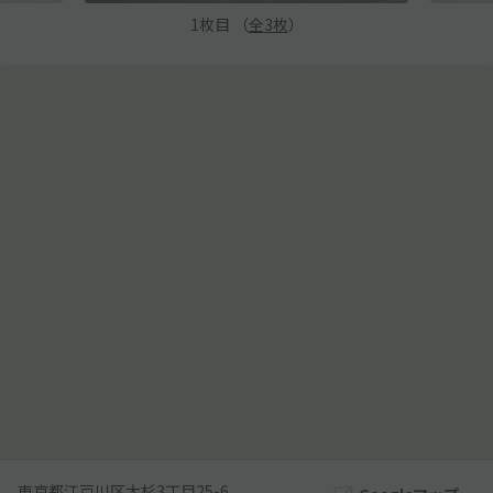
1
枚目 （
全
3
枚
）
東京都江戸川区大杉3丁目25-6