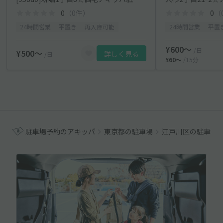
0
（0件）
0
（
24時間営業
平置き
再入庫可能
24時間営業
平置
¥600〜
/日
¥500〜
詳しく見る
/日
¥60〜
/15分
駐車場予約のアキッパ
東京都の駐車場
江戸川区の駐車場