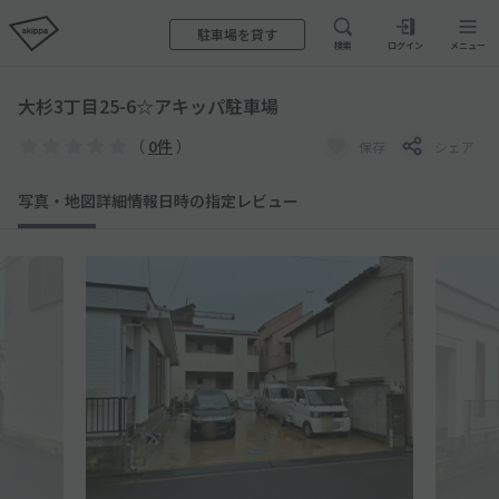
駐車場を貸す
検索
ログイン
メニュー
大杉3丁目25-6☆アキッパ駐車場
（
0件
）
保存
シェア
写真・地図
詳細情報
日時の指定
レビュー