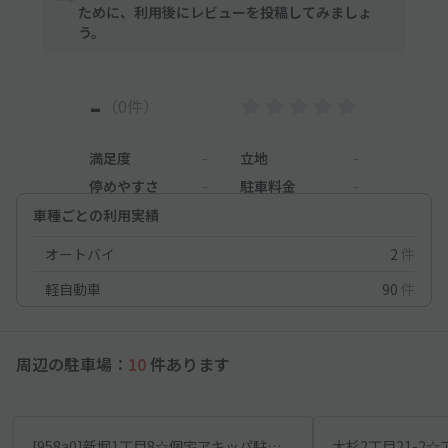
ために、利用後にレビューを投稿してみましょ
う。
-
（0件）
満足度
-
立地
-
停めやすさ
-
駐車料金
-
車種ごとの利用実績
オートバイ
2
件
軽自動車
90
件
周辺の駐車場：
10
件あります
[958a0]新堀1丁目8☆個宅アキッパ駐車場
大杉2丁目21-2