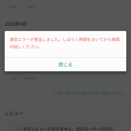
¥400
¥400
2026年9月
1
2
3
4
5
通信エラーが発生しました。しばらく時間をおいてから再度
お試しください。
¥400
¥400
¥400
¥400
¥400
閉じる
6
7
¥400
先行予約
以降の空き状況は毎日24:00に更新されます。
レビュー
まだレビューがありません。他のユーザーの方の