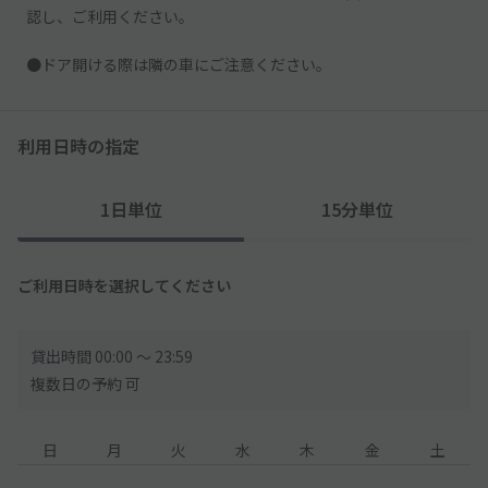
認し、ご利用ください。
●ドア開ける際は隣の車にご注意ください。
利用日時の指定
1日単位
15分単位
ご利用日時を選択してください
貸出時間 00:00 〜 23:59
複数日の予約 可
日
月
火
水
木
金
土