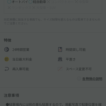
オートバイ
軽自動車
コンパクトカー
中型車
ワンボックス
大型車・SUV
対応車種に該当する車両でも、サイズ制限を超えるものは駐車できませんの
でご注意ください。
特徴
24時間営業
時間貸し可能
当日最大料金
平置き
再入庫可能
スペース変更不可
各特徴の説明
注意事項
●駐車場内には他の車も駐車するので、掲載写真で駐車位置を確