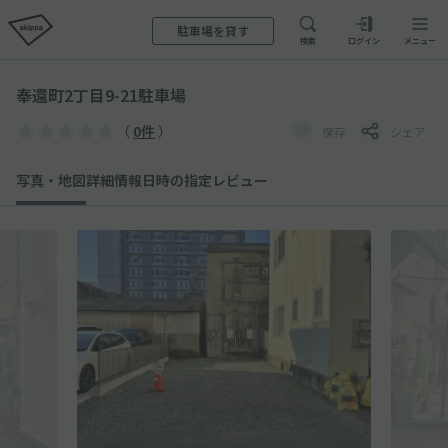
駐車場を貸す
検索
ログイン
メニュー
奉還町2丁目9-21駐車場
（
0件
）
保存
シェア
写真・地図
詳細情報
日時の指定
レビュー