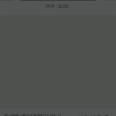
1
枚目 （
全
2
枚
）
岡山県岡山市北区奉還町2丁目9-21