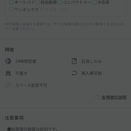
オートバイ
軽自動車
コンパクトカー
中型車
ワンボックス
大型車・SUV
対応車種に該当する車両でも、サイズ制限を超えるものは駐車できませんの
でご注意ください。
特徴
24時間営業
日貸しのみ
平置き
再入庫可能
スペース変更不可
各特徴の説明
注意事項
●駐車場の路面は砂利です。