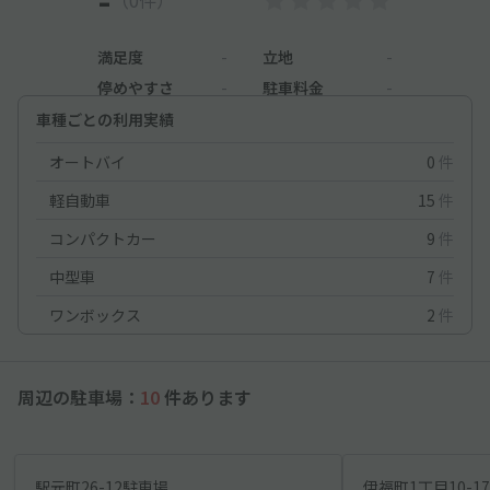
（0件）
満足度
-
立地
-
停めやすさ
-
駐車料金
-
車種ごとの利用実績
オートバイ
0
件
軽自動車
15
件
コンパクトカー
9
件
中型車
7
件
ワンボックス
2
件
周辺の駐車場：
10
件あります
駅元町26-12駐車場
伊福町1丁目10-1