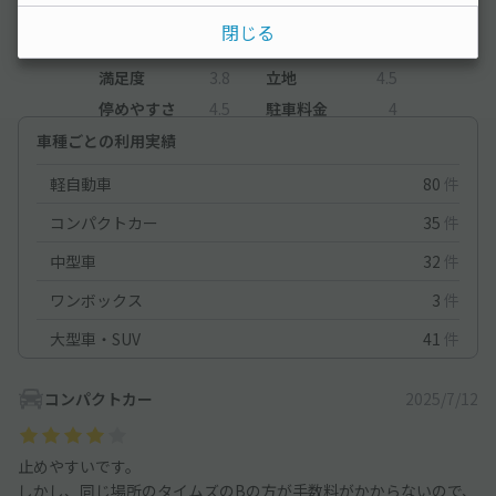
3.8
（4件）
閉じる
満足度
3.8
立地
4.5
停めやすさ
4.5
駐車料金
4
車種ごとの利用実績
軽自動車
80
件
コンパクトカー
35
件
中型車
32
件
ワンボックス
3
件
大型車・SUV
41
件
コンパクトカー
2025/7/12
止めやすいです。
しかし、同じ場所のタイムズのBの方が手数料がかからないので、