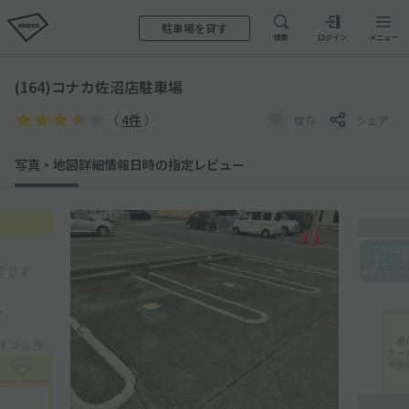
駐車場を貸す
検索
ログイン
メニュー
(164)コナカ佐沼店駐車場
（
4件
）
保存
シェア
写真・地図
詳細情報
日時の指定
レビュー