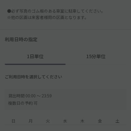
●必ず写真のゴム板のある車室に駐車してください。
※他の区画は来客者様用の区画となります。
利用日時の指定
1日単位
15分単位
ご利用日時を選択してください
貸出時間 00:00 〜 23:59
複数日の予約 可
日
月
火
水
木
金
土