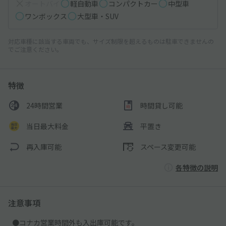
オートバイ
軽自動車
コンパクトカー
中型車
ワンボックス
大型車・SUV
対応車種に該当する車両でも、サイズ制限を超えるものは駐車できませんの
でご注意ください。
特徴
24時間営業
時間貸し可能
当日最大料金
平置き
再入庫可能
スペース変更可能
各特徴の説明
注意事項
●コナカ営業時間外も入出庫可能です。