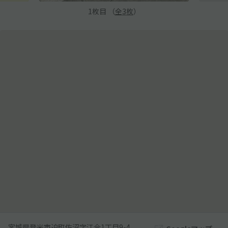
1
枚目 （
全
3
枚
）
宮城県登米市迫町佐沼字江合1丁目9-4