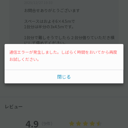
2025/12/27 10:33
お問合せありがとうございます
スペースはおよそ6×4.5mで
1台分は半分の3x4.5mです。
1台分で難しそうでしたら２台分借りていただき横
にして停めてください。
どうぞ宜しくお願いします。
通信エラーが発生しました。しばらく時間をおいてから再度
お試しください。
もっと見る
閉じる
レビュー
4.9
（9件）