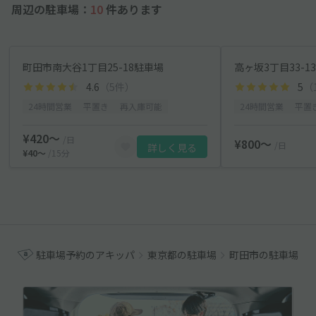
周辺の駐車場：
10
件あります
町田市南大谷1丁目25-18駐車場
4.6
（5件）
5
（
24時間営業
平置き
再入庫可能
24時間営業
平置
¥420〜
/日
¥800〜
/日
詳しく見る
¥40〜
/15分
駐車場予約のアキッパ
東京都の駐車場
町田市の駐車場