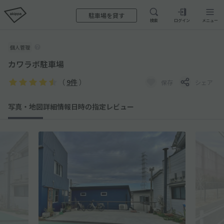
駐車場を貸す
検索
ログイン
メニュー
個人管理
カワラボ駐車場
（
9件
）
保存
シェア
写真・地図
詳細情報
日時の指定
レビュー