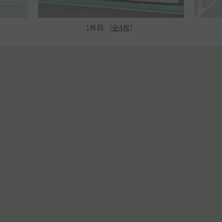
1
枚目 （
全
4
枚
）