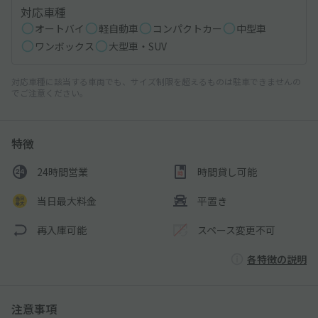
対応車種
オートバイ
軽自動車
コンパクトカー
中型車
ワンボックス
大型車・SUV
対応車種に該当する車両でも、サイズ制限を超えるものは駐車できませんの
でご注意ください。
特徴
24時間営業
時間貸し可能
当日最大料金
平置き
再入庫可能
スペース変更不可
各特徴の説明
注意事項