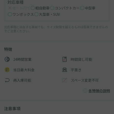
対応車種
オートバイ
軽自動車
コンパクトカー
中型車
ワンボックス
大型車・SUV
対応車種に該当する車両でも、サイズ制限を超えるものは駐車できませんの
でご注意ください。
特徴
24時間営業
時間貸し可能
当日最大料金
平置き
再入庫可能
スペース変更不可
各特徴の説明
注意事項