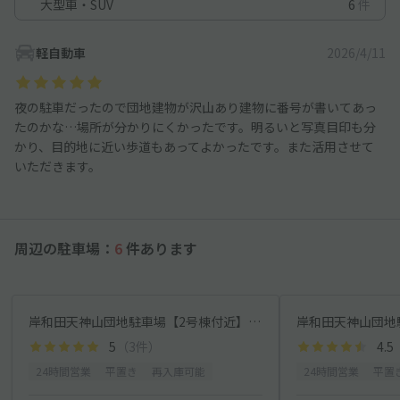
大型車・SUV
6
件
軽自動車
2026/4/11
夜の駐車だったので団地建物が沢山あり建物に番号が書いてあっ
たのかな…場所が分かりにくかったです。明るいと写真目印も分
かり、目的地に近い歩道もあってよかったです。また活用させて
いただきます。
周辺の駐車場：
6
件あります
岸和田天神山団地駐車場【2号棟付近】(0120)
5
（3件）
4.5
24時間営業
平置き
再入庫可能
24時間営業
平置