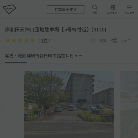
駐車場を貸す
検索
ログイン
メニュー
岸和田天神山団地駐車場【5号棟付近】(0120)
（
1件
）
保存
シェア
写真・地図
詳細情報
日時の指定
レビュー