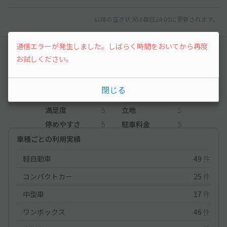
以降の空き状況は毎日24:00に更新されます。
通信エラーが発生しました。しばらく時間をおいてから再度
レビュー
お試しください。
5
（1件）
閉じる
満足度
5
立地
5
停めやすさ
5
駐車料金
5
車種ごとの利用実績
軽自動車
49
件
コンパクトカー
25
件
中型車
17
件
ワンボックス
46
件